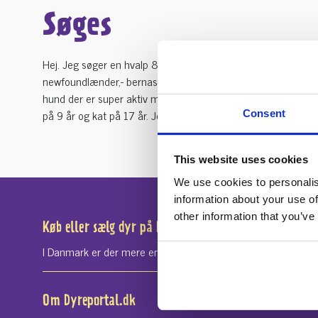
Søges
Hej. Jeg søger en hvalp 8 uger max 10 uger, ( ikke små racer
newfoundlænder,- bernasende - golden retriever eller lignend
hund der er super aktiv men en der er mere rolig. Den sk
på 9 år og kat på 17 år. Jeg træffes på tlf 21733442 Mail
d
Consent
This website uses cookies
We use cookies to personalis
information about your use of
other information that you’ve
Køb eller sælg dyr på Dyreportal.dk
I Danmark er der mere end 100 tusinde som hvert år sætter si
Om Dyreportal.dk
Find dit 