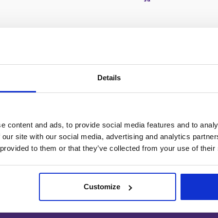
 ) Gerne blanding hvor der er
e med i. Det skal ikke være en
al bo sammen med min gamle hund
orthejensen72@outlook.dk
Details
e content and ads, to provide social media features and to analy
 our site with our social media, advertising and analytics partn
 provided to them or that they’ve collected from your use of their
Sæt dit dyr 
ne dyr til salg.
Customize
næste kæledyr