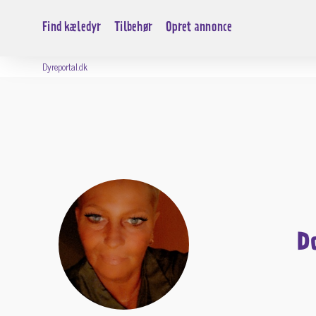
Find kæledyr
Tilbehør
Opret annonce
Dyreportal.dk
D