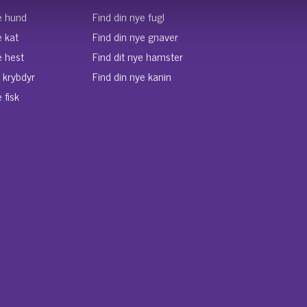
e hund
Find din nye fugl
e kat
Find din nye gnaver
e hest
Find dit nye hamster
e krybdyr
Find din nye kanin
 fisk