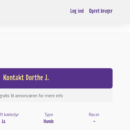
Log ind
Opret bruger
Kontakt Dorthe J.
gratis til annoncøren for mere info
ft kæledyr
Type
Racer
Ja
Hunde
-