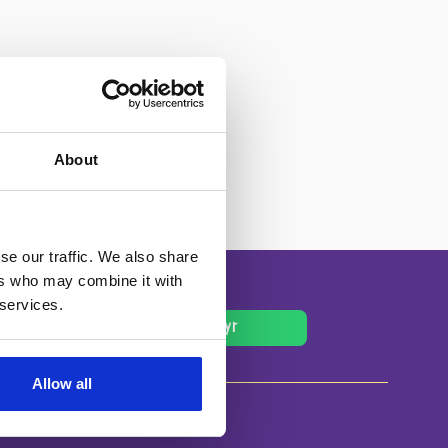
About
se our traffic. We also share
ers who may combine it with
 services.
til salg
Køb et dyr
Allow all
Genveje