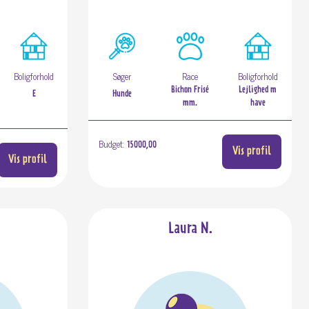
Boligforhold
Søger
Race
Boligforhold
Bichon Frisé
Lejlighed m
E
Hunde
mm.
have
Budget:
15000,00
Vis profil
Vis profil
Laura N.