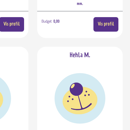
mm.
Budget:
0,00
Vis profil
Vis profil
Hehla M.