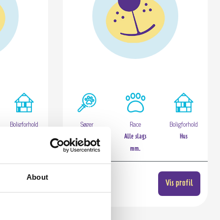
Boligforhold
Søger
Race
Boligforhold
Hus
Katte
Alle slags
Hus
mm.
Budget:
About
500,00
Vis profil
Vis profil