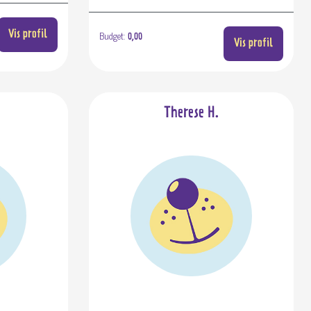
Budget:
Vis profil
0,00
Vis profil
Therese H.