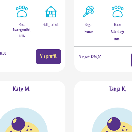
Race
Boligforhold
Søger
Race
Dværgpuddel
Hunde
Alle slags
mm.
mm.
0,00
Budget:
Vis profil
1234,00
Kate M.
Tanja K.