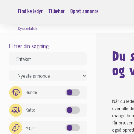
Find kæledyr
Tilbehør
Opret annonce
Dyreportal.dk
Filtrer din søgning
Du 
og 
Hunde
Når du lede
over alle d
Katte
mange hundr
får præsent
Fugle
også oprett