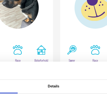
Race
Boligforhold
Søger
Race
Blandingshund
Rækkehus,
Labrador
Hunde
mm.
sommerhus
Retriever
mm.
0
Details
Vis profil
Budget:
5000,00