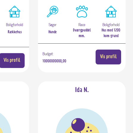
Boligforhold
Søger
Race
Boligforhold
Dværgpuddel
Hus med 1200
Rækkehus
Hunde
mm.
kvm grund
Budget:
Vis profil
Vis profil
10000000000,00
Ida N.