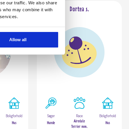
se our traffic. We also share
Dortea s.
ers who may combine it with
 services.
Allow all
Boligforhold
Søger
Race
Boligforhold
Airedale
Hus
Hunde
Hus
Terrier mm.