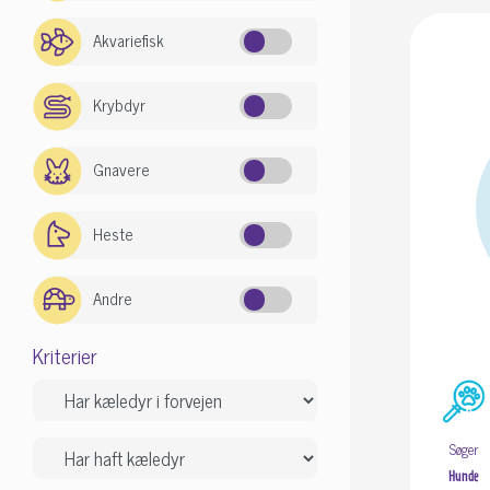
Akvariefisk
Krybdyr
Gnavere
Heste
Andre
Kriterier
Søger
Hunde