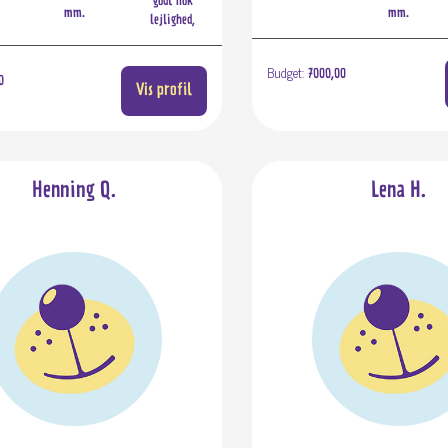
godt nok
mm.
mm.
lejlighed,
Budget:
7000,00
0
Vis profil
Henning Q.
Lena H.