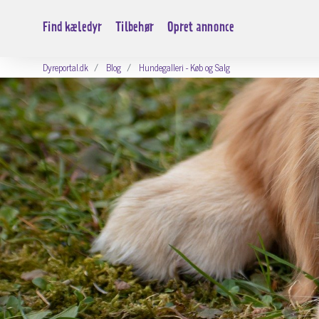
Find kæledyr
Tilbehør
Opret annonce
Dyreportal.dk
Blog
Hundegalleri - Køb og Salg