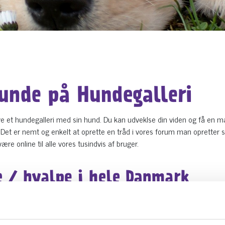
hunde på Hundegalleri
ve et hundegalleri med sin hund. Du kan udveklse din viden og få en 
 Det er nemt og enkelt at oprette en tråd i vores forum man opretter si
e online til alle vores tusindvis af bruger.
e / hvalpe i hele Danmark
e overblik over dyr som er til salg. På Siden kan du sælge
professionel
n er
opdrætter.
t gratis.