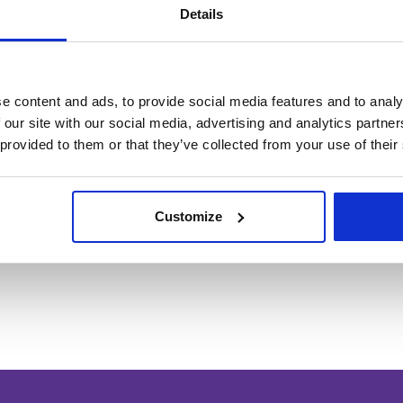
Details
ser fordi bruger skal betale for at kontakte sælger. På dyreportal.dk vi
rette hjem hvilket også var grunden til denne portal blev skabt.
e content and ads, to provide social media features and to analy
det
 our site with our social media, advertising and analytics partn
 provided to them or that they’ve collected from your use of their
tal forretning. Vi fokusere på at lave vores annoncering så dit dyr kom
leve: Ingen unødige opkald, kvalificeret køber, ingen skjule gebyr det 
vilken race du søger og nu vil du så modtage en mail hvergang der er
Customize
l eller klik her:
Kæledyrsagent