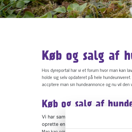
Køb og salg af 
Hos dyreportal har vi et forum hvor man kan la
holde sig selv opdateret på hele hundeuniveret.
accptere man sin hundeannonce og nu vil den vær
Køb og salg af hund
Vi har samlet Danmark bedste og størest
oprette en opdrætter salgsside hvis ma
Man kan også bare lave en alm salgsannonce hel