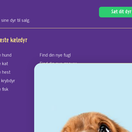
Sæt dit dyr 
ne dyr til salg.
næste kæledyr
e hund
Find din nye fugl
e kat
Find din nye gnaver
e hest
Find dit nye hamster
e krybdyr
Find din nye kanin
 fisk