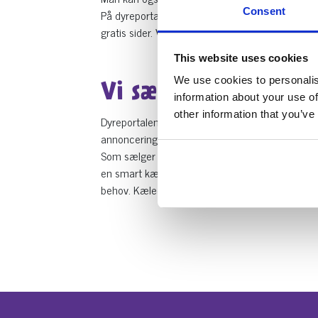
Consent
På dyreportal.dk sikre man sig seriøse henvendel
gratis sider. Vi går op i at jeres dyr finder det 
This website uses cookies
We use cookies to personalis
Vi sælger i hele lan
information about your use of
other information that you’ve
Dyreportalen er landsdækkene fordi vi er en digi
annoncering for vores sælger 100% gratis!
Som sælger hos dyreportal.dk kommer du til at op
en smart kæledyrsagent hvor du kan taste ind h
behov. Kæledyrsagenten finder du under min profi