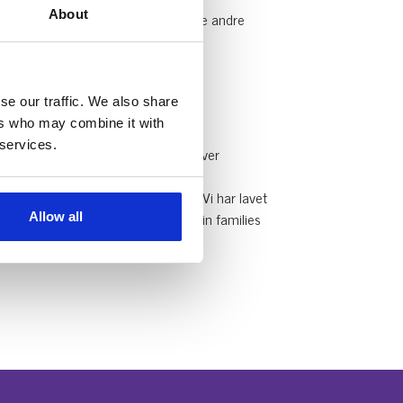
About
l du opleve seriøsitet fremfor alle de andre
se our traffic. We also share
ers who may combine it with
 services.
mer ud til de rette mennesker. Vi laver
er 100% gratis for dig som sælger. Vi har lavet
 en an race som matcher dine og din families
Allow all