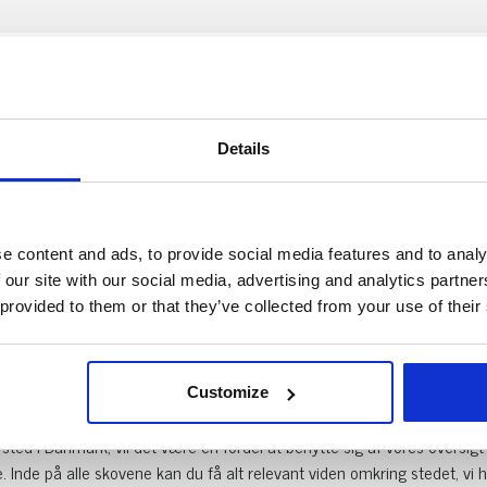
 i Gentofte
Details
atcher.
se: Bernstorff Slot
e content and ads, to provide social media features and to analy
le hundeskove i hele Danmark. Her kan du nemt og enkelt søge den skov 
 our site with our social media, advertising and analytics partn
nde, har du selv været i skoven er du velkommen til at lave en anmeld
 provided to them or that they’ve collected from your use of their
 vigtigt at besøgende deler deres oplevelser. Har du en hundeskov som 
Customize
 hundeskov
ted i Danmark, vil det være en fordel at benytte sig af vores oversi
 Inde på alle skovene kan du få alt relevant viden omkring stedet, vi h