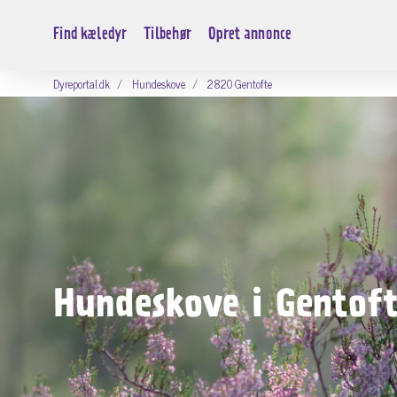
Find kæledyr
Tilbehør
Opret annonce
Dyreportal.dk
Hundeskove
2820 Gentofte
Hundeskove i Gentof