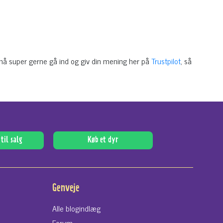
u må super gerne gå ind og giv din mening her på
Trustpilot
, så
til salg
Køb et dyr
Genveje
Alle blogindlæg
Forum