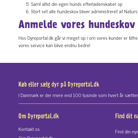
Saml altid din egen hunds efterladenskaber op
Stort set alle hundeskov bliver administreret af Natur
Anmelde vores hundeskov 
Hos Dyreportal.dk går vi meget op i om vores kunder er tilfr
vores service kan blive endnu bedre!
Køb eller sælg dyr på Dyreportal.dk
I Danmark er der mere end 100 tusinde som hvert år sætter si
Om Dyreportal.dk
Find dit 
Kontakt os
Find din ny
Om Dyreportal.dk