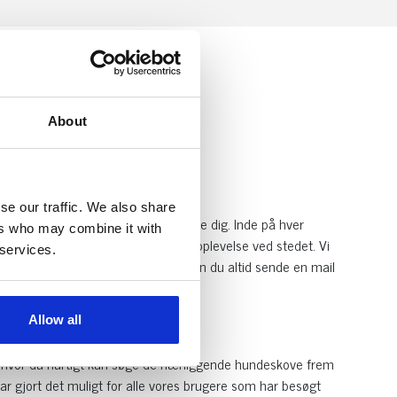
About
se our traffic. We also share
eller park frem som ligger nærmeste dig. Inde på hver
ers who may combine it with
else for at fortælle andre om din oplevelse ved stedet. Vi
 services.
endnu ikke er oprettet på siden, kan du altid sende en mail
Allow all
gt hvor du hurtigt kan søge de nærliggende hundeskove frem
ar gjort det muligt for alle vores brugere som har besøgt