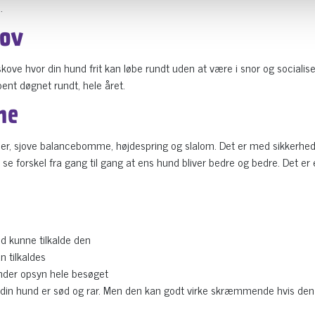
.
kov
kove hvor din hund frit kan løbe rundt uden at være i snor og socialise
nt døgnet rundt, hele året.
ne
ipper, sjove balancebomme, højdespring og slalom. Det er med sikkerhe
se forskel fra gang til gang at ens hund bliver bedre og bedre. Det er 
id kunne tilkalde den
 tilkaldes
under opsyn hele besøget
e din hund er sød og rar. Men den kan godt virke skræmmende hvis d