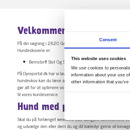
Velkommen til hundeskove
Consent
På din søgning i 2820 Gentofte har vi 1 hundeskove som m
Hundeskovene er:
This website uses cookies
Bernstorff Slot Og Slotshave (Bernstorffsparken). Adres
We use cookies to personalis
På Dyreportal.dk har vi lavet denne gratis oversigt over al
information about your use of
hundeskov kan du læse anmeldelser og se billeder fra besøge
other information that you’ve
gør alt for at optimere vores hundeskov-guide, derfor er det
til vores kundeservice.
Hund med på ferie – Find
Skal du på forlænget weekend eller længere sommerferie et s
og udvælge den eller dem du og dit kæledyr gerne vil besøge.