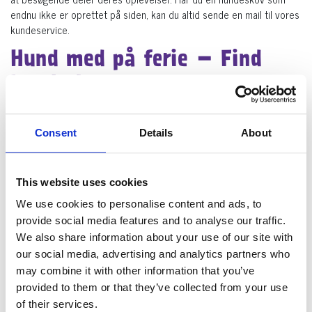
endnu ikke er oprettet på siden, kan du altid sende en mail til vores
kundeservice.
Hund med på ferie – Find
hundeskov
Skal du på forlænget weekend eller længere sommerferie et sted i
Danmark, vil det være en fordel at benytte sig af vores oversigt
Consent
Details
About
hvor du hurtigt kan søge de nærmeste hundeskove frem og
udvælge den eller dem du og dit kæledyr gerne vil besøge. Inde på
alle skovene kan du få alt relevant viden omkring stedet, vi har gjort
This website uses cookies
det muligt for alle vores brugere som har besøgt skoven at de kan
lave en anmeldelse og tilføje billeder derfra.
We use cookies to personalise content and ads, to
provide social media features and to analyse our traffic.
Hvorfor vælge en hundeskov
We also share information about your use of our site with
our social media, advertising and analytics partners who
I Danmark har vi faktisk mange flotte og dejlige hundeskove hvor din
may combine it with other information that you’ve
hund frit kan løbe rundt uden at være i snor og socialisere sig med
provided to them or that they’ve collected from your use
andre hunde hvilket er sundt for din hund, at vænne sig til samvær
med andre. Skovene / parkerne har åbent døgnet rundt, hele året.
of their services.