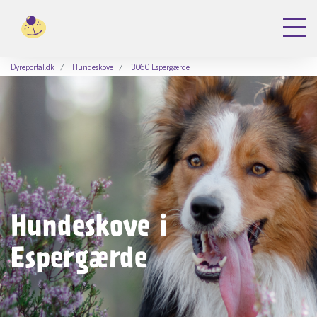
Dyreportal.dk
Hundeskove
3060 Espergærde
Hundeskove i
Espergærde