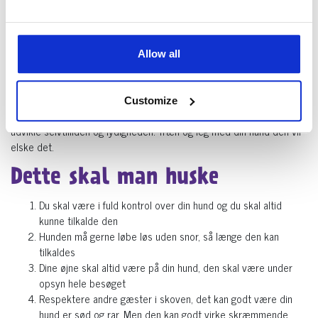
Hundeskove med agilitybane
I enkelt skove kan man finde agilitybaner som har alt fra vipper,
Allow all
sjove balancebomme, højdespring og slalom. Det er med garanti en
udfordring for din hund første gang og man får masser af sjove grin
sammen med dit kæledyr, man vil hurtigt kunne se forskel fra gang
Customize
til gang at ens hund bliver bedre og bedre. Det er en god måde at
udvikle selvtilliden og lydigheden. Træn og leg med din hund den vil
elske det.
Dette skal man huske
Du skal være i fuld kontrol over din hund og du skal altid
kunne tilkalde den
Hunden må gerne løbe løs uden snor, så længe den kan
tilkaldes
Dine øjne skal altid være på din hund, den skal være under
opsyn hele besøget
Respektere andre gæster i skoven, det kan godt være din
hund er sød og rar. Men den kan godt virke skræmmende