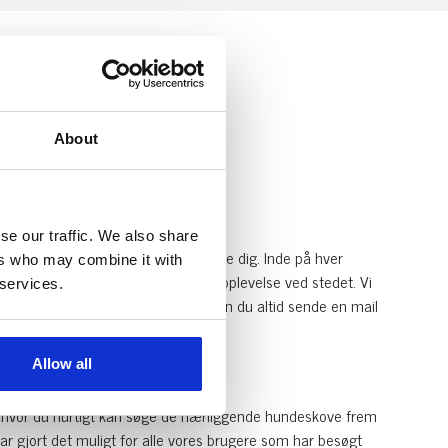
About
se our traffic. We also share
eller park frem som ligger nærmeste dig. Inde på hver
ers who may combine it with
else for at fortælle andre om din oplevelse ved stedet. Vi
 services.
endnu ikke er oprettet på siden, kan du altid sende en mail
Allow all
gt hvor du hurtigt kan søge de nærliggende hundeskove frem
ar gjort det muligt for alle vores brugere som har besøgt