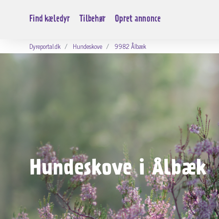
Find kæledyr
Tilbehør
Opret annonce
Dyreportal.dk
Hundeskove
9982 Ålbæk
Hundeskove i Ålbæk