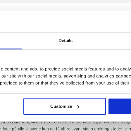
 i Ålbæk
her.
Details
e content and ads, to provide social media features and to analy
le hundeskove i hele Danmark. Her kan du nemt og enkelt søge den skov 
 our site with our social media, advertising and analytics partn
nde, har du selv været i skoven er du velkommen til at lave en anmeld
 provided to them or that they’ve collected from your use of their
 vigtigt at besøgende deler deres oplevelser. Har du en hundeskov som 
Customize
 hundeskov
ted i Danmark, vil det være en fordel at benytte sig af vores oversi
 Inde på alle skovene kan du få alt relevant viden omkring stedet, vi h