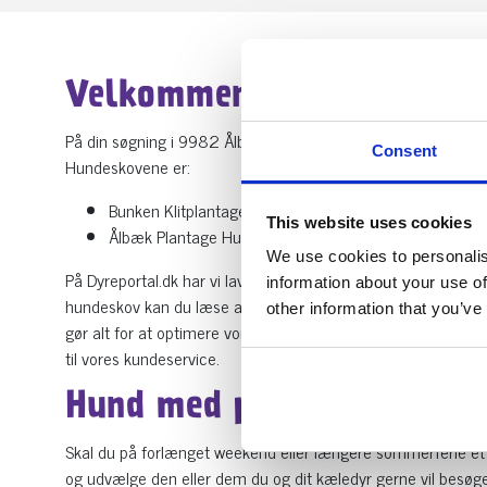
Velkommen til hundeskove
På din søgning i 9982 Ålbæk har vi 2 hundeskove som matc
Consent
Hundeskovene er:
Bunken Klitplantage Hundeskov. Adresse: Tranevej
This website uses cookies
Ålbæk Plantage Hundeskov. Adresse: Gårdbovej 61
We use cookies to personalis
På Dyreportal.dk har vi lavet denne gratis oversigt over al
information about your use of
hundeskov kan du læse anmeldelser og se billeder fra besøge
other information that you’ve
gør alt for at optimere vores hundeskov-guide, derfor er det
til vores kundeservice.
Hund med på ferie – Find
Skal du på forlænget weekend eller længere sommerferie et s
og udvælge den eller dem du og dit kæledyr gerne vil besøge.