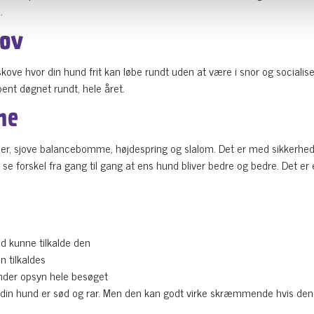
.
kov
kove hvor din hund frit kan løbe rundt uden at være i snor og socialise
nt døgnet rundt, hele året.
ne
ipper, sjove balancebomme, højdespring og slalom. Det er med sikkerhe
se forskel fra gang til gang at ens hund bliver bedre og bedre. Det er 
id kunne tilkalde den
 tilkaldes
under opsyn hele besøget
e din hund er sød og rar. Men den kan godt virke skræmmende hvis d