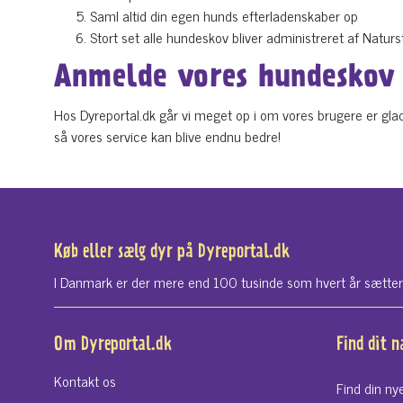
Saml altid din egen hunds efterladenskaber op
Stort set alle hundeskov bliver administreret af Natur
Anmelde vores hundeskov 
Hos Dyreportal.dk går vi meget op i om vores brugere er glade
så vores service kan blive endnu bedre!
Køb eller sælg dyr på Dyreportal.dk
I Danmark er der mere end 100 tusinde som hvert år sætter si
Om Dyreportal.dk
Find dit 
Kontakt os
Find din ny