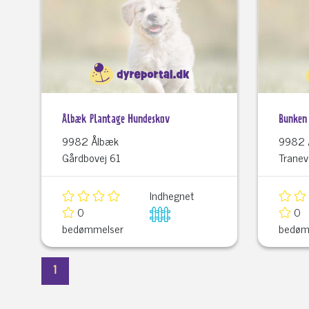
Ålbæk Plantage Hundeskov
Bunken
9982 Ålbæk
9982 
Gårdbovej 61
Tranev
Indhegnet
0
0
bedømmelser
bedøm
1