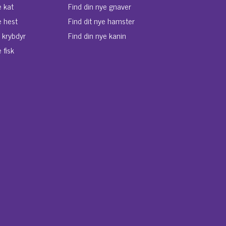
e kat
Find din nye gnaver
e hest
Find dit nye hamster
e krybdyr
Find din nye kanin
 fisk