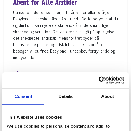
Åbent for Alle Årstider
Uanset om det er sommer, efterår, vinter eller forår, er
Babylone Hundeskov åben året rundt. Dette betyder, at du
og din hund kan nyde de skiftende årstiders naturlige
skønhed og variation. Om vinteren kan I gå på opdagelse i
det sneklædte landskab, mens foråret byder på
blomstrende planter og frisk luft. Uanset hvornår du
besøger, vil du finde Babylone Hundeskov fortryllende og
indbydende.
Sådan finder du vej
Babylone Hundeskov ligger på Humlebæk Strandvej 21 i
Humlebæk. Du kan nemt komme dertil ved at følge
vejskilte og navigere efter din foretrukne
Consent
Details
About
navigationsenhed. Der er parkeringsmuligheder til rådighed
i nærheden, så du kan nemt transportere din hund til og
fra hundeskoven.
This website uses cookies
We use cookies to personalise content and ads, to
Tag med din hund på eventyr til Babylone Hundeskov i