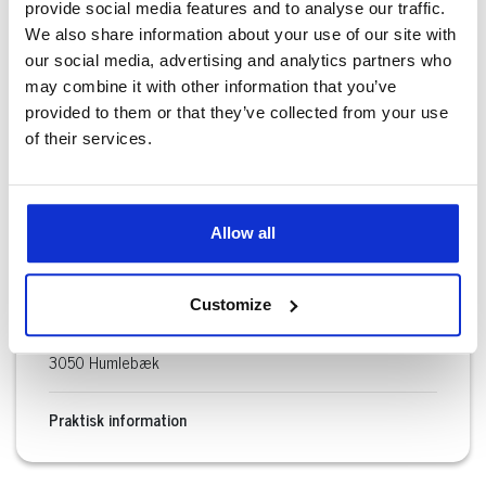
Humlebæk, hvor I begge vil opleve en fornøjelig og
provide social media features and to analyse our traffic.
berigende tid i naturskønne omgivelser. Lad din hund
We also share information about your use of our site with
udforske, lege og socialisere med andre hunde, samtidig
our social media, advertising and analytics partners who
med at du nyder den smukke natur og skaber minder, der
may combine it with other information that you’ve
varer ved. Babylone Hundeskov er det perfekte sted at
provided to them or that they’ve collected from your use
skabe gode oplevelser for både hunde og deres ejere.
of their services.
Allow all
Babylone Hundeskov
Customize
Humlebæk Strandvej 21
3050 Humlebæk
Praktisk information