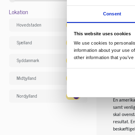
En amerikan
Lokation
dem i ubes
Consent
Hvis man o
Hovedstaden
sker noget.
This website uses cookies
Sjælland
We use cookies to personalis
Pleje og pa
information about your use of
Pelsen vari
other information that you’ve
Syddanmark
arbejde i 
det. Fanern
meget pleje
Midtjylland
Håndtering
Nordjylland
En amerika
samt venlig
skal ovenst
resultat. 
beskæftigel