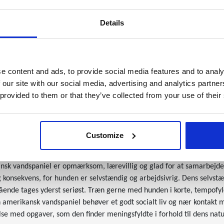
sk vandspaniel er skabt som en rigtig allround jagthund, som hurtigt
kadiget stand fra både land og vand. Jagtlysten er udpræget, men til
Details
verholder ovenstående kan man altså få en udmærket familiehund, so
e content and ads, to provide social media features and to analy
sning
 our site with our social media, advertising and analytics partn
erer fra bølget til tæt krøllet, så det afhænger helt igennem af den
 provided to them or that they’ve collected from your use of their
vand og mod vejr og vind. Pelsplejen er overkommelig og består af e
e på ben og hale er moderate. Øregangen skal holdes fri for hår, for
, og derfor er racen helt ideel for den aktive familie, som ikke lige
Customize
 af racen
nsk vandspaniel er opmærksom, lærevillig og glad for at samarbej
 konsekvens, for hunden er selvstændig og arbejdsivrig. Dens selvstæ
ående tages yderst seriøst. Træn gerne med hunden i korte, tempofyl
En amerikansk vandspaniel behøver et godt socialt liv og nær konta
se med opgaver, som den finder meningsfyldte i forhold til dens natur