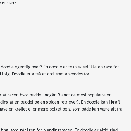
e ønsker?
odle egentlig over? En doodle er teknisk set ikke en race for
i sig. Doodle er altså et ord, som anvendes for
 af racer, hvor puddel indgår. Blandt de mest populære er
ing af en puddel og en golden retriever). En doodle kan i kraft
have en krøllet eller mere bølget pels, som både kan være alt fra
ting, som går igen for blandingsracen: En doodle er altid glad,