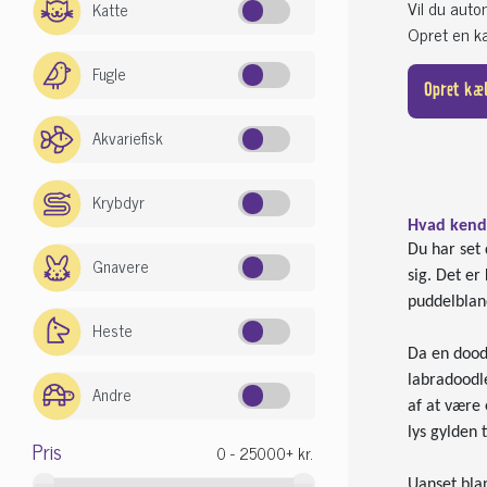
Vil du aut
Katte
Opret en kæ
Fugle
Opret kæ
Akvariefisk
Krybdyr
Hvad kend
Du har set
Gnavere
sig. Det er
puddelblan
Heste
Da en dood
labradoodle
Andre
af at være 
lys gylden 
Pris
Uanset blan