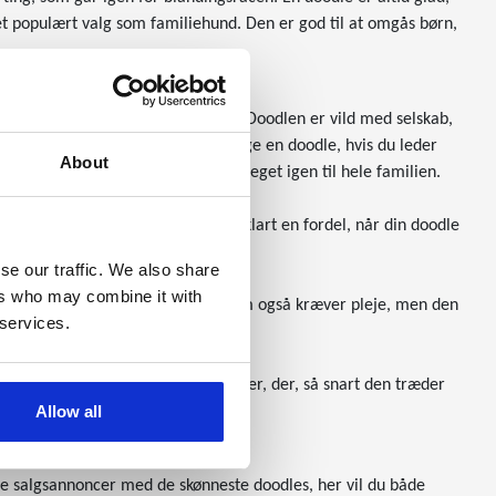
 populært valg som familiehund. Den er god til at omgås børn,
rollen som et ekstra familiemedlem. Doodlen er vild med selskab,
e sin ejer. Du skal derfor ikke vælge en doodle, hvis du leder
About
er opmærksomhed, men giver også meget igen til hele familien.
mt ved at lære nye ting. Og det er klart en fordel, når din doodle
se our traffic. We also share
ers who may combine it with
. Nok har en doodle meget pels, som også kræver pleje, men den
 services.
lergivenlige end andre typer hunde.
 får en hund med skønne egenskaber, der, så snart den træder
Allow all
r.
e salgsannoncer med de skønneste doodles, her vil du både