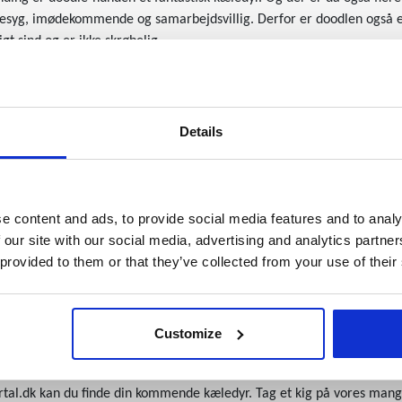
esyg, imødekommende og samarbejdsvillig. Derfor er doodlen også et
igt sind og er ikke skrøbelig.
en doodle et skønt kæledyr
r alletiders kæledyr til dig, der ønsker en hund, som kan få tildelt 
ærmest kunne sige, at det er en hund, som er sat i verden for at behag
Details
nd, som er god til at være alene i sit eget selskab. En doodle kræv
kendt for at være et meget intelligent dyr, hvilket gør, at den har ne
s og opdrages.
e content and ads, to provide social media features and to analy
 our site with our social media, advertising and analytics partn
ne være fri for en hund, som fælder, er doodlen et godt kæledyrsvalg
 provided to them or that they’ve collected from your use of their
fordel er, at langt de fleste doodles ikke fælder og derfor er mere al
en doodle som familiens næste medlem, er der derfor ingen tvivl: Du
Customize
rtærsklen med sine små poter, vil elskes af alle familiens medlemme
s-hunde til salg på Dyreportal.dk
tal.dk kan du finde din kommende kæledyr. Tag et kig på vores mang