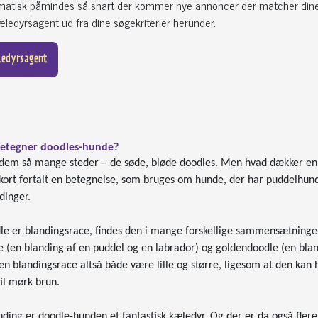
omatisk påmindes så snart der kommer nye annoncer der matcher din
ledyrsagent ud fra dine søgekriterier herunder.
ledyrsagent
etegner doodles-hunde?
 dem så mange steder – de søde, bløde doodles. Men hvad dækker en do
 kort fortalt en betegnelse, som bruges om hunde, der har puddelhund 
dinger.
le er blandingsrace, findes den i mange forskellige sammensætninger
 (en blanding af en puddel og en labrador) og goldendoodle (en bland
en blandingsrace altså både være lille og større, ligesom at den kan 
til mørk brun.
ding er doodle-hunden et fantastisk kæledyr. Og der er da også flere 