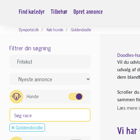
Find kæledyr
Tilbehør
Opret annonce
Dyreportal.dk
Køb hunde
Goldendoodle
Filtrer din søgning
Doodles-hun
Vil du udvi
udvalg af d
dem blandt
Scroller d
Hunde
sammen tin
Læs mere i
Goldendoodle
Vi har