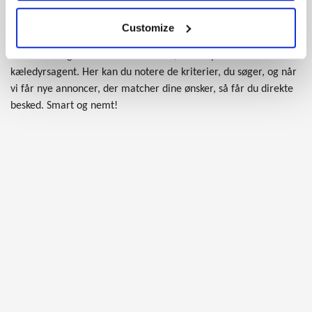
Hvis du allerede har kigget vores annoncer igennem, og du
endnu ikke har fundet din nye hund, så kan du med fordel
Customize
oprette en købsannonce, og på den måde lade den rette hund
komme til dig. Vi anbefaler desuden, at du opretter en
kæledyrsagent. Her kan du notere de kriterier, du søger, og når
vi får nye annoncer, der matcher dine ønsker, så får du direkte
besked. Smart og nemt!