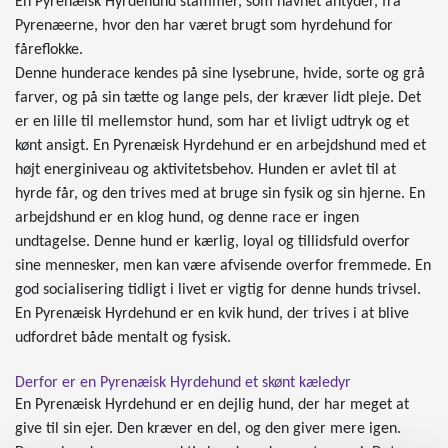
En Pyrenæisk Hyrdehund stammer, som navnet antyder, fra
Pyrenæerne, hvor den har været brugt som hyrdehund for
fåreflokke.
Denne hunderace kendes på sine lysebrune, hvide, sorte og grå
farver, og på sin tætte og lange pels, der kræver lidt pleje. Det
er en lille til mellemstor hund, som har et livligt udtryk og et
kønt ansigt. En Pyrenæisk Hyrdehund er en arbejdshund med et
højt energiniveau og aktivitetsbehov. Hunden er avlet til at
hyrde får, og den trives med at bruge sin fysik og sin hjerne. En
arbejdshund er en klog hund, og denne race er ingen
undtagelse. Denne hund er kærlig, loyal og tillidsfuld overfor
sine mennesker, men kan være afvisende overfor fremmede. En
god socialisering tidligt i livet er vigtig for denne hunds trivsel.
En Pyrenæisk Hyrdehund er en kvik hund, der trives i at blive
udfordret både mentalt og fysisk.
Derfor er en Pyrenæisk Hyrdehund et skønt kæledyr
En Pyrenæisk Hyrdehund er en dejlig hund, der har meget at
give til sin ejer. Den kræver en del, og den giver mere igen.