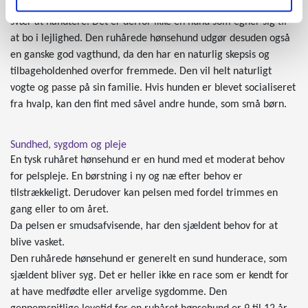
hunden ikke nok, vil den mistrives og blive rastløs, destruktiv og
svær at håndtere. Det er derfor ikke en hund som egner sig til
at bo i lejlighed. Den ruhårede hønsehund udgør desuden også
en ganske god vagthund, da den har en naturlig skepsis og
tilbageholdenhed overfor fremmede. Den vil helt naturligt
vogte og passe på sin familie. Hvis hunden er blevet socialiseret
fra hvalp, kan den fint med såvel andre hunde, som små børn.
Sundhed, sygdom og pleje
En tysk ruhåret hønsehund er en hund med et moderat behov
for pelspleje. En børstning i ny og næ efter behov er
tilstrækkeligt. Derudover kan pelsen med fordel trimmes en
gang eller to om året.
Da pelsen er smudsafvisende, har den sjældent behov for at
blive vasket.
Den ruhårede hønsehund er generelt en sund hunderace, som
sjældent bliver syg. Det er heller ikke en race som er kendt for
at have medfødte eller arvelige sygdomme. Den