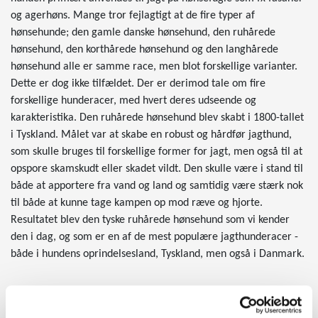
og agerhøns. Mange tror fejlagtigt at de fire typer af
hønsehunde; den gamle danske hønsehund, den ruhårede
hønsehund, den korthårede hønsehund og den langhårede
hønsehund alle er samme race, men blot forskellige varianter.
Dette er dog ikke tilfældet. Der er derimod tale om fire
forskellige hunderacer, med hvert deres udseende og
karakteristika. Den ruhårede hønsehund blev skabt i 1800-tallet
i Tyskland. Målet var at skabe en robust og hårdfør jagthund,
som skulle bruges til forskellige former for jagt, men også til at
opspore skamskudt eller skadet vildt. Den skulle være i stand til
både at apportere fra vand og land og samtidig være stærk nok
til både at kunne tage kampen op mod ræve og hjorte.
Resultatet blev den tyske ruhårede hønsehund som vi kender
den i dag, og som er en af de mest populære jagthunderacer -
både i hundens oprindelsesland, Tyskland, men også i Danmark.
Udseende og kendetegn
En ruhåret hønsehund er en stor hunderace som vejer mellem