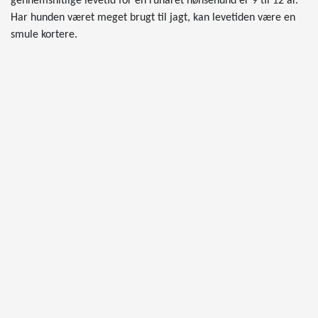
gennemsnitlige levetid for en ruhåret hønsehund er 9 til 12 år.
Har hunden været meget brugt til jagt, kan levetiden være en
smule kortere.