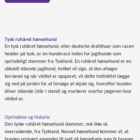
Tysk ruhåret hønsehund
En tysk ruhåret hønsehund, eller deutsche drahthaar som racen
hedder på tysk, er en hunderace inden for jagthunde som
oprindeligt stammer fra Tyskland. En ruhåret hønsehund er en
såkaldt stående jagthund, hvilket vil sige, at den afsøger
terrænet og når vildtet er opsporet, vil dette instinktivt lægge
sig ned på jorden for at forsøge at skjule sig, hvorefter hunden
bliver stående (står i stand) og markerer overfor jægeren hvor
vildtet er.
Oprindelse og historie
Den tyske ruhåret hønsehund stammer, nok ikke så
overraskende, fra Tyskland. Navnet hønsehund kommer af, at
hunden primært anvendes til jagt på hønsefugle som fx fasaner