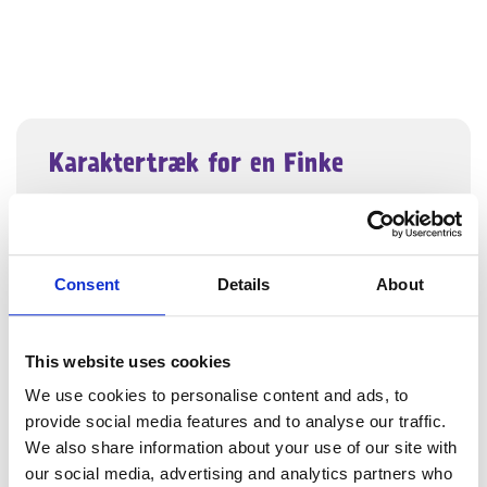
Karaktertræk for en Finke
Consent
Details
About
Køb eller sælg denne race
Køb denne race
This website uses cookies
We use cookies to personalise content and ads, to
provide social media features and to analyse our traffic.
Sæt denne race til salg
We also share information about your use of our site with
our social media, advertising and analytics partners who