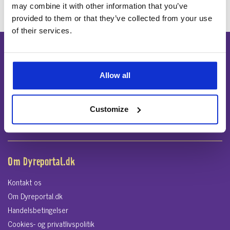
may combine it with other information that you’ve
provided to them or that they’ve collected from your use
of their services.
Køb eller sælg dyr på Dyreportal.dk
Allow all
I Danmark er der mere end 100 tusinde som hvert år sætter sine
dyr til salg.
Customize
Sæt dit dyr til salg
Køb et dyr
Om Dyreportal.dk
Kontakt os
Om Dyreportal.dk
Handelsbetingelser
Cookies- og privatlivspolitik