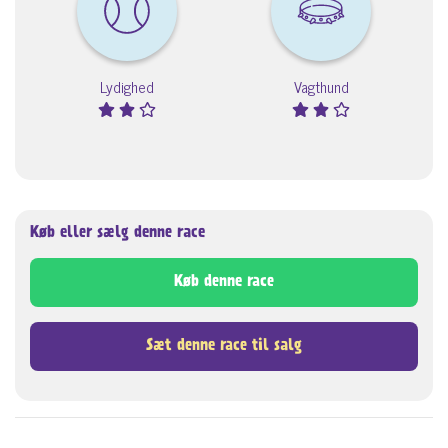
Lydighed
Vagthund
Køb eller sælg denne race
Køb denne race
Sæt denne race til salg