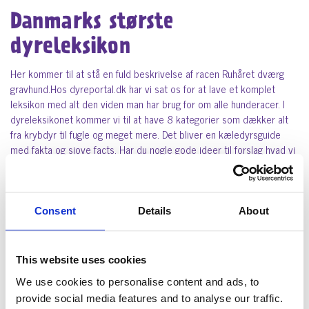
Danmarks største
dyreleksikon
Her kommer til at stå en fuld beskrivelse af racen Ruhåret dværg
gravhund.Hos dyreportal.dk har vi sat os for at lave et komplet
leksikon med alt den viden man har brug for om alle hunderacer. I
dyreleksikonet kommer vi til at have 8 kategorier som dækker alt
fra krybdyr til fugle og meget mere. Det bliver en kæledyrsguide
med fakta og sjove facts. Har du nogle gode ideer til forslag hvad vi
kunne skrive eller anden vigtigt viden du synes vi skal vide kan du
altid oprette en supportsag og dele viden med os. På siden vil der
være placeret et billede af kæledyret i højre side sammen med en
kort beskrivelse af kæledyret. Under har vi lavet karaktertræk for
Consent
Details
About
dyret med fede moderne ikoner hvor vi har erstattet stjerne med
poter alt efter karaktertækket. Vi gælder os til at komme i gang og
få lavet Danmarks fedeste og bedste dyreleksikon.
This website uses cookies
We use cookies to personalise content and ads, to
Hvordan sikrer I jer at viden
provide social media features and to analyse our traffic.
om dyret er korrekt