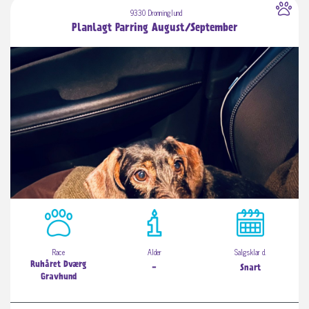
9330 Dronninglund
Planlagt Parring August/September
Race
Alder
Salgsklar d.
Ruhåret Dværg
-
Snart
Gravhund