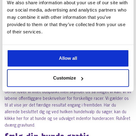
We also share information about your use of our site with
Vi fakta tjekker alt indhold vi publicerer på ”hjemmesiden”, inden vi
our social media, advertising and analytics partners who
udgiver det på leksikonet, alt bliver simpelthen ”gennemgået” for at
may combine it with other information that you’ve
sikre kvaliteten er i top og at den viden vi videregiver til vores
provided to them or that they’ve collected from your use
bruger, er korrekt. Som vi skriver ovenover, elsker vi når vores
of their services.
bruger deler deres viden med os, på den måde får vi ny og
spændende viden, som andre kan få nytte af.
Hvad er jeres tidslinje for
Allow all
færdiggørelse af projektet?
Vi har ingen dato for hvornår det samlet leksikon skal udgives, vi vil
Customize
gerne lave et produkt hvor kvaliteten bliver sat i forreste række,
derfor lover vi intet tidspunkt men skynder os så meget vi kan. Vi vil
løbene offentliggøre beskrivelser for forskellige racer. Vi gælder os
til at vise jer det færdige resultat engang i fremtiden. Har du
allerede besluttet dig og ved hvilken hundehvalp du søger, kan du
klikke her for at hunde og se udvalget indenfor hunderacen: Ruhåret
dværg gravhund.