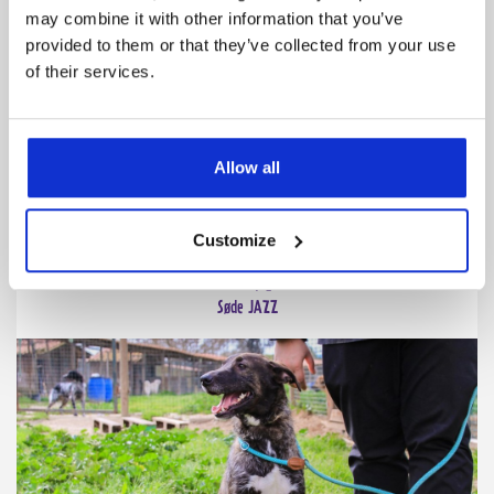
may combine it with other information that you’ve
Race
Alder
Salgsklar d.
provided to them or that they’ve collected from your use
-
6 år
Nu
of their services.
Pris:
6.000 kr.
Allow all
Se mere
Customize
6715 Esbjerg N
Søde JAZZ