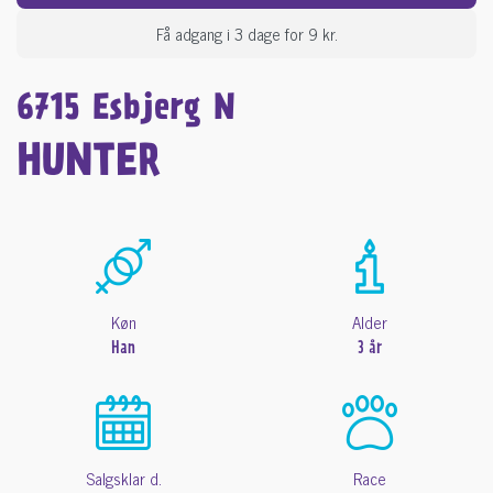
Få adgang i 3 dage for 9 kr.
6715 Esbjerg N
HUNTER
Køn
Alder
Han
3 år
Salgsklar d.
Race