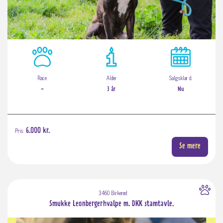
Race
Alder
Salgsklar d.
-
3 år
Nu
Pris:
6.000 kr.
Se mere
3460 Birkerød
Smukke Leonbergerhvalpe m. DKK stamtavle.