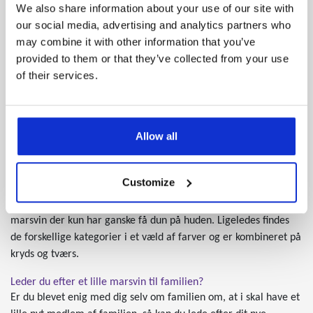
We also share information about your use of our site with
brække, hvis den hopper lidt for langt ned fra selv en lille afsats.
our social media, advertising and analytics partners who
Det er derfor vigtigt, at du passer godt på marsvinets ryg, når
may combine it with other information that you’ve
du håndterer den og gerne altid har den tæt mod jorden, hvis
provided to them or that they’ve collected from your use
nu den skulle bestemme sig for at springe.
of their services.
Der findes flere typer af marsvin i fangenskab
I det fri, der findes kun en type af marsvin, men efterhånden
som de er blevet mere og mere populære i fangenskab, så er
Allow all
der også blevet interesse i at avle særlige egenskaber frem i
forhold til deres udseende. Dette betyder, at der ikke kun findes
et domesticeret marsvin, men at de er delt op i fire kategorier.
Customize
Der findes korthårede, ruhårede og langhårede marsvin, og
derudover findes der endda også helt hårløse marsvin eller
marsvin der kun har ganske få dun på huden. Ligeledes findes
de forskellige kategorier i et væld af farver og er kombineret på
kryds og tværs.
Leder du efter et lille marsvin til familien?
Er du blevet enig med dig selv om familien om, at i skal have et