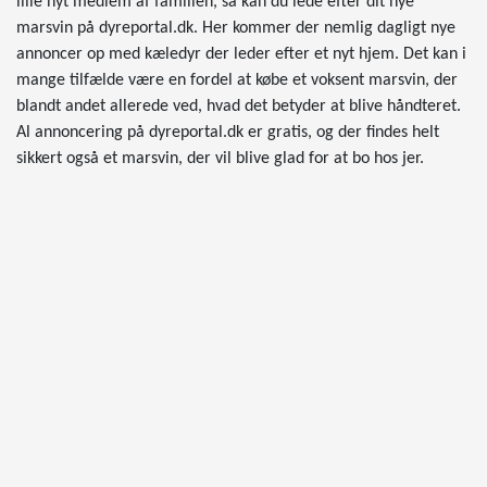
lille nyt medlem af familien, så kan du lede efter dit nye
marsvin på dyreportal.dk. Her kommer der nemlig dagligt nye
annoncer op med kæledyr der leder efter et nyt hjem. Det kan i
mange tilfælde være en fordel at købe et voksent marsvin, der
blandt andet allerede ved, hvad det betyder at blive håndteret.
Al annoncering på dyreportal.dk er gratis, og der findes helt
sikkert også et marsvin, der vil blive glad for at bo hos jer.