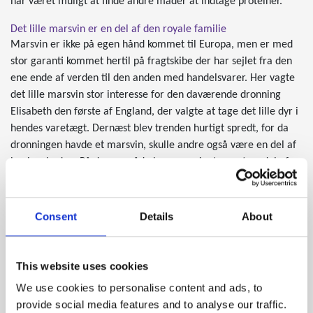
har været muligt at finde andre måder at indtage proteiner.
Det lille marsvin er en del af den royale familie
Marsvin er ikke på egen hånd kommet til Europa, men er med
stor garanti kommet hertil på fragtskibe der har sejlet fra den
ene ende af verden til den anden med handelsvarer. Her vagte
det lille marsvin stor interesse for den daværende dronning
Elisabeth den første af England, der valgte at tage det lille dyr i
hendes varetægt. Dernæst blev trenden hurtigt spredt, for da
dronningen havde et marsvin, skulle andre også være en del af
begivenheden. På denne måde har marsvinet været en del af
kæledyrenes repertoire siden 1500-tallet, og der er blot
kommet flere og flere til i de private hjem.
Consent
Details
About
Du skal være forsigtig når du bærer rundt på dit marsvin
Marsvin er bestemt ikke dyr der er beregnet til at klatre rundt i
træerne, men er bestemt til at være på jorden, spise en masse
This website uses cookies
græs og gemme sig på de absolut bedste gemmesteder. Dette
We use cookies to personalise content and ads, to
betyder også, at deres ryg ikke er egnet til den store akrobatik.
provide social media features and to analyse our traffic.
Faktisk har marsvin faktisk en ret skrøbelig ryg, der risikerer at