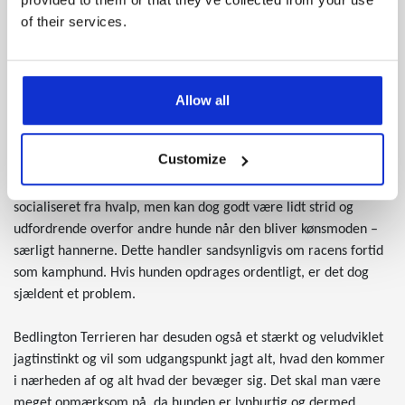
of their services.
Mentalitet og adfærd
På grund af racens fortid som vagt- og beskyttelseshund er den
vagtsom, modig og en smule reserveret overfor fremmede. Til
Allow all
gengæld er den yderst hengiven, trofast og kærlig overfor sin
familie.
Customize
Den kommer fint ud af det med andre hunde hvis den er blevet
socialiseret fra hvalp, men kan dog godt være lidt strid og
udfordrende overfor andre hunde når den bliver kønsmoden –
særligt hannerne. Dette handler sandsynligvis om racens fortid
som kamphund. Hvis hunden opdrages ordentligt, er det dog
sjældent et problem.
Bedlington Terrieren har desuden også et stærkt og veludviklet
jagtinstinkt og vil som udgangspunkt jagt alt, hvad den kommer
i nærheden af og alt hvad der bevæger sig. Det skal man være
meget opmærksom på, da hunden er lynhurtig og dermed