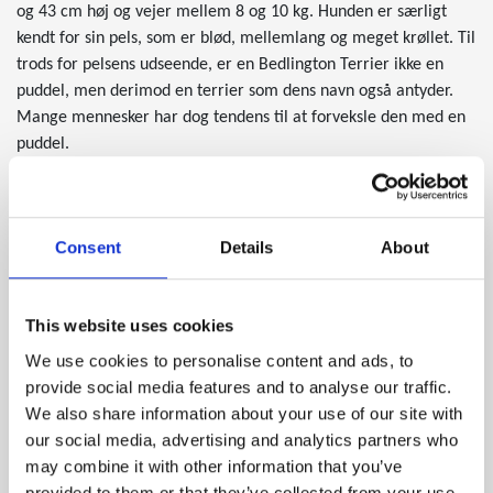
og 43 cm høj og vejer mellem 8 og 10 kg. Hunden er særligt
kendt for sin pels, som er blød, mellemlang og meget krøllet. Til
trods for pelsens udseende, er en Bedlington Terrier ikke en
puddel, men derimod en terrier som dens navn også antyder.
Mange mennesker har dog tendens til at forveksle den med en
puddel.
Pelsen fås i farverne blå, leverfarvet og sandfarvet. Alle hvalpe
fødes dog sorte og får først deres ”rigtige” farve efterhånden
Consent
Details
About
som de bliver voksne. Et af racens interessante
udseendemæssige kendetegn er, at pelsen hele tiden skifter
farve. Om sommeren bliver pelsen fx mørkere for at beskytte
This website uses cookies
den mod UV-lys, mens den om vinteren bliver lysere.
We use cookies to personalise content and ads, to
Hunden har ingen underuld hvilket betyder at den ikke fælder,
provide social media features and to analyse our traffic.
men til gengæld skal den klippes og kræver generelt en del
We also share information about your use of our site with
pelspleje. Et andet væsentligt kendetegn ved racen er den
our social media, advertising and analytics partners who
hoved, som er meget smalt og dækket af en silkeblød, krøllet
may combine it with other information that you’ve
pels.
provided to them or that they’ve collected from your use