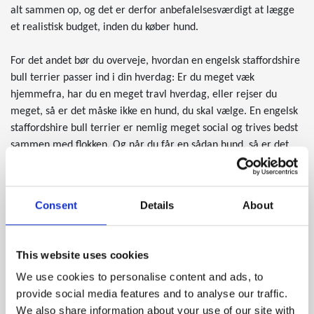
alt sammen op, og det er derfor anbefalelsesværdigt at lægge
et realistisk budget, inden du køber hund.
For det andet bør du overveje, hvordan en engelsk staffordshire
bull terrier passer ind i din hverdag: Er du meget væk
hjemmefra, har du en meget travl hverdag, eller rejser du
meget, så er det måske ikke en hund, du skal vælge. En engelsk
staffordshire bull terrier er nemlig meget social og trives bedst
sammen med flokken. Og når du får en sådan hund, så er det
dig, der er flokken.
Træning og aktivering
Consent
Details
About
En engelsk staffordshire bull terrier skal aktiveres ved træning,
leg og gåtur minimum 1,5 time om dagen, så den får stimuleret
sine naturlige instinkter. Det kan være svært at finde tid til efter
This website uses cookies
eksempelvis en lang arbejdsdag, og det er derfor vigtigt at
overveje, om du vil kunne løfte denne opgave.
We use cookies to personalise content and ads, to
provide social media features and to analyse our traffic.
Når du køber en engelsk staffordshire bull terrier binder du dig
We also share information about your use of our site with