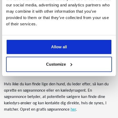
til mange, mange år som hundeforælder. De fleste hunde af
our social media, advertising and analytics partners who
denne race kan sagtens blive 15 år, så du skal altså være klar på
may combine it with other information that you’ve
at prioritere din hund hver dag over en forholdsvis lang
provided to them or that they’ve collected from your use
årrække. Når du overvejer at anskaffe dig en engelsk
of their services.
staffordshire bull terrier, skal du altså have med i
overvejelserne, om du er klar på at binde dig i så lang tid.
Allow all
Find en engelsk staffordshire bull terrier til salg på
Dyreportal.dk
På Dyreportal.dk kan du finde din nye hund – se vores store
Customize
udvalg af engelsk staffordshire bull terrier-hvalpe og hunde til
salg og bliv introduceret til dit nye familiemedlem.
Hvis ikke du kan finde lige den hund, du leder efter, så kan du
oprette en søgeannonce eller en kæledyrsagent. En
søgeannonce betyder, at potentielle sælgere kan finde dine
kæledyrs-ønsker og kan kontakte dig direkte, hvis de synes, I
matcher. Opret en gratis søgeannonce
her
.