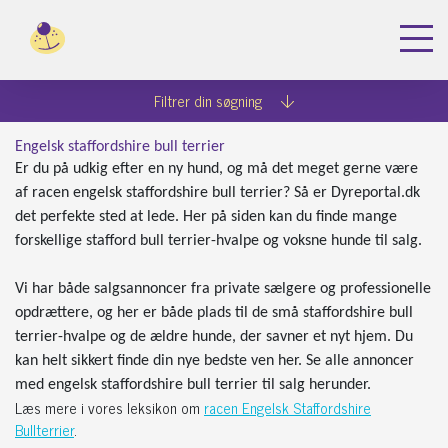
Dyreportal.dk
Køb hunde
Engelsk Staffordshire Bullterrier
Filtrer din søgning
Engelsk staffordshire bull terrier
Er du på udkig efter en ny hund, og må det meget gerne være
af racen engelsk staffordshire bull terrier? Så er Dyreportal.dk
det perfekte sted at lede. Her på siden kan du finde mange
forskellige stafford bull terrier-hvalpe og voksne hunde til salg.
Vi har både salgsannoncer fra private sælgere og professionelle
opdrættere, og her er både plads til de små staffordshire bull
terrier-hvalpe og de ældre hunde, der savner et nyt hjem. Du
kan helt sikkert finde din nye bedste ven her. Se alle annoncer
med engelsk staffordshire bull terrier til salg herunder.
Læs mere i vores leksikon om
racen Engelsk Staffordshire
Bullterrier
.