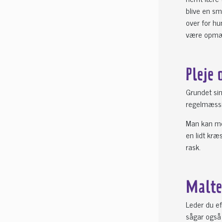
blive en sm
over for hu
være opmær
Pleje 
Grundet sin
regelmæssi
Man kan med
en lidt kræ
rask.
Malte
Leder du ef
sågar også 