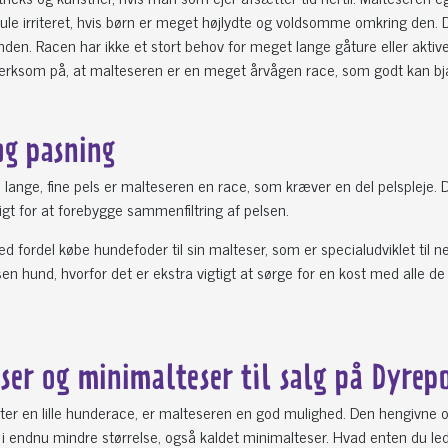
ule irriteret, hvis børn er meget højlydte og voldsomme omkring den. De
nden. Racen har ikke et stort behov for meget lange gåture eller aktiverin
ksom på, at malteseren er en meget årvågen race, som godt kan bjæffe
og pasning
 lange, fine pels er malteseren en race, som kræver en del pelspleje.
gt for at forebygge sammenfiltring af pelsen.
 fordel købe hundefoder til sin malteser, som er specialudviklet til 
sen hund, hvorfor det er ekstra vigtigt at sørge for en kost med alle de
ser og minimalteser til salg på Dyrep
ter en lille hunderace, er malteseren en god mulighed. Den hengivne og
i endnu mindre størrelse, også kaldet minimalteser. Hvad enten du lede