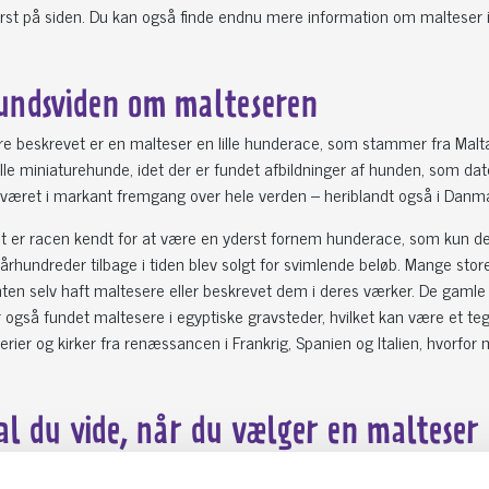
rst på siden. Du kan også finde endnu mere information om malteser 
undsviden om malteseren
re beskrevet er en malteser en lille hunderace, som stammer fra Malta
lle miniaturehunde, idet der er fundet afbildninger af hunden, som date
 været i markant fremgang over hele verden – heriblandt også i Danm
et er racen kendt for at være en yderst fornem hunderace, som kun de al
 århundreder tilbage i tiden blev solgt for svimlende beløb. Mange st
nten selv haft maltesere eller beskrevet dem i deres værker. De gaml
også fundet maltesere i egyptiske gravsteder, hvilket kan være et te
ier og kirker fra renæssancen i Frankrig, Spanien og Italien, hvorfo
al du vide, når du vælger en maltese
på udkig efter en malteser som dit kommende kæledyr, så ved du forme