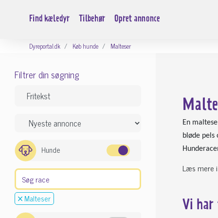
Find kæledyr
Tilbehør
Opret annonce
Dyreportal.dk
Køb hunde
Malteser
Filtrer din søgning
Malte
En maltese
bløde pels 
Hunde
Hunderacen 
Læs mere i
Malteser
Vi har