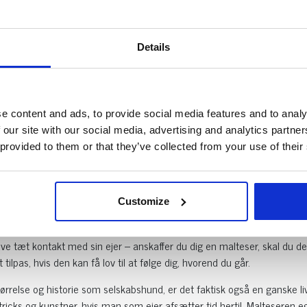
som har et elfenbensfarvet skær. Hunde af denne specifikke race bliv
nge andre racer gælder det også for malteser-hunden, at hannerne e
Details
ttig arbejdshund til trofast selskabs
 at malteserens forfædre blev brugt til at bekæmpe rotter og andre 
e content and ads, to provide social media features and to analy
rfor har malteseren en god portion jagtlyst tilbage i sig fra dengang
 our site with our social media, advertising and analytics partn
shund end som en arbejdshund. Hunderacen er kendetegnet ved at være
 provided to them or that they’ve collected from your use of their
mgivelser og livsstile, hvilket også er en af grundene til malteserens 
Customize
itetsniveau, adfærd og behov
er en rolig og intelligent hund, som knytter sig meget til sin ejer. Gr
ave tæt kontakt med sin ejer – anskaffer du dig en malteser, skal du 
 tilpas, hvis den kan få lov til at følge dig, hvorend du går.
tørrelse og historie som selskabshund, er det faktisk også en ganske 
ricks og kunstner, hvis man som ejer afsætter tid hertil. Malteseren 