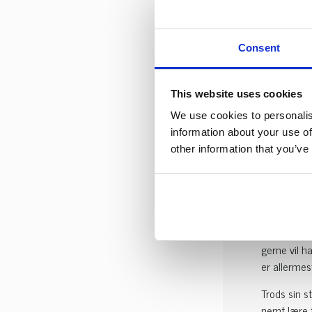
hvid pels, 
Som for ma
Consent
Fra ny
This website uses cookies
Man mener,
We use cookies to personalis
lastrum. De
information about your use of
en selskab
other information that you’ve
de fleste o
Aktiv
Malteseren 
gerne vil h
er allermest
Trods sin s
nemt lære t