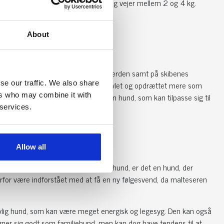
er typisk mellem 20 og 25 cm høje og vejer mellem 2 og 4 kg.
r en smule større end hunnerne.
About
hund
skadedyr i havnebyerne rundt om i verden samt på skibenes
se our traffic. We also share
. Malteseren er dog sidenhen blevet avlet og opdrættet mere som
ers who may combine it with
 en glad, nem, kærlig og hengiven hund, som kan tilpasse sig til
 services.
popularitet som kæledyr.
Allow all
undet racens historie som en selskabshund, er det en hund, der
derfor være indforstået med at få en ny følgesvend, da malteseren
livlig hund, som kan være meget energisk og legesyg. Den kan også
egner sig godt som familiehund, men kan dog have tendens til at