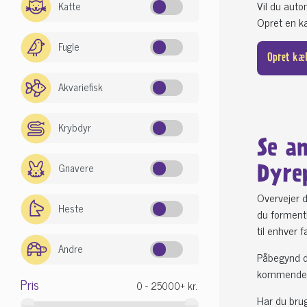
Vil du aut
Katte
Opret en kæ
Fugle
Opret kæ
Akvariefisk
Krybdyr
Se a
Gnavere
Dyre
Overvejer d
Heste
du formentl
til enhver f
Andre
Påbegynd di
kommende 
Pris
Har du brug