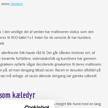
i vores
leksikon
.
. I den vestlige del af verden har malteseren status som den
res til 900-tallet f.v.t. Inden for de seneste år har hundens
ark.
lerfineste folk havde råd til. Der går således historier om, at
ore berømte forfattere, videnskabsfolk og kunstnere har gennem
e grækere opførte sågar deciderede gravkamre til deres maltesere,
gn på, at man dengang tilbad racen. Racen er desuden afbildet på
r man må antage, at racen allerede dengang var ganske udbredt.
r som kæledyr
ntlig allerede, at malteseren er en meget lille hund med en lang,