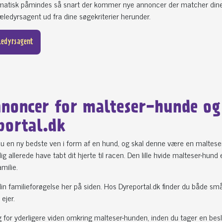
omatisk påmindes så snart der kommer nye annoncer der matcher din
ledyrsagent ud fra dine søgekriterier herunder.
ledyrsagent
nnoncer for malteser-hunde og 
portal.dk
u en ny bedste ven i form af en hund, og skal denne være en malteser
ig allerede have tabt dit hjerte til racen. Den lille hvide malteser-hu
amilie.
n familieforøgelse her på siden. Hos Dyreportal.dk finder du både sm
ejer.
 for yderligere viden omkring malteser-hunden, inden du tager en be