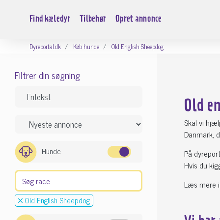
Find kæledyr
Tilbehør
Opret annonce
Dyreportal.dk
Køb hunde
Old English Sheepdog
Filtrer din søgning
Old e
Skal vi hjæ
Danmark, du
Hunde
På dyrepor
Hvis du kig
Læs mere i
Old English Sheepdog