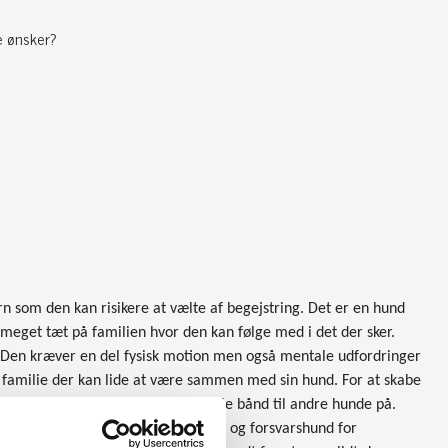
e ønsker?
n som den kan risikere at vælte af begejstring. Det er en hund
es meget tæt på familien hvor den kan følge med i det der sker.
t. Den kræver en del fysisk motion men også mentale udfordringer
n familie der kan lide at være sammen med sin hund. For at skabe
shold så hunden får etableret sociale bånd til andre hunde på.
gland hvor den var en hårdfør vagt og forsvarshund for