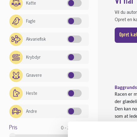
Vi har
Katte
Vil du aut
Opret en kæ
Fugle
Opret kæ
Akvariefisk
Krybdyr
Gnavere
Baggrunds
Heste
Racen er me
der glædeli
Den kan no
Andre
som at led
et godt for
Pris
Racen er o