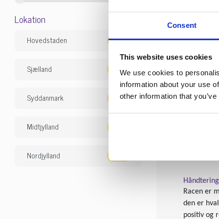
dyreflokke,
derfor mest
Lokation
Consent
styrken og 
høje mens 
Hovedstaden
This website uses cookies
Racens akti
Sjælland
We use cookies to personalis
De unge hu
information about your use of
få ro på de
Syddanmark
other information that you’ve
og indrette
Midtjylland
Pleje og pa
Den ugentli
Racen fæld
Nordjylland
Håndtering
Racen er m
den er hval
positiv og