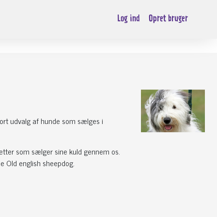
Log ind
Opret bruger
stort udvalg af hunde som sælges i
ætter som sælger sine kuld gennem os.
nne Old english sheepdog.