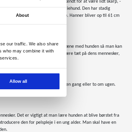
l græsning og markeder. Den var kendt for at være lidt skarp, -
 udelukkende til selskab, - som familiehund. Den har stadig
About
i dag afløst af venlighed og glæde. Hanner bliver op til 61 cm
se our traffic. We also share
ge og derfor er det en god ide at træne med hunden så man kan
ers who may combine it with
findes i familien. Hunden vil gerne være tæt på dens mennesker,
 services.
Allow all
 til at børste hundens pels igennem en gang eller to om ugen.
sker. Det er vigtigt at man lære hunden at blive børstet fra
 introducere den for pelspleje i en ung alder. Man skal have en
den.