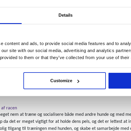
 blandt andet kvæg. Derudover havde den til opgave at drive dyrene ti
 brug til kvæg. I slutningen af 1800-tallet er racen blevet opdrættet
Details
instinkterne til at kunne indgå som hyrdehund men skarpheden er dog 
tæverne bliver omkring 56 cm. Vægtmæssigt ligger de på 29-31 kg.
vitetsniveau
e content and ads, to provide social media features and to analy
nde er aktive og meget arbejdsvillige, men de er også meget legesy
 our site with our social media, advertising and analytics partn
n. Den voksne hund tilpasser sig helt efter det aktivitetsniveau som 
 provided to them or that they’ve collected from your use of their
r sig derefter.
sning
Customize
ge pelspleje er vigtigt for racen. Man skal bruge en karte eller kam
er ikke særlig meget.
 af racen
eget nem at træne og socialisere både med andre hunde og med menne
p da det er meget vigtigt for at holde dens pels, og det er lettest at
 rolig tilgang til træningen med hunden, og skabe et samarbejde med 