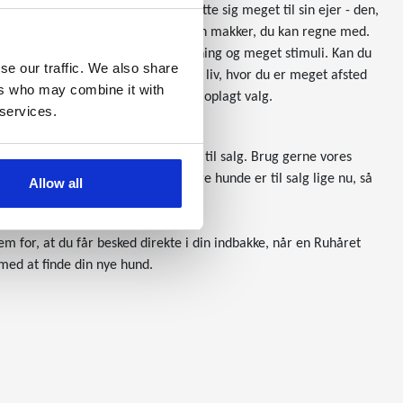
 En brugshund som denne vil knytte sig meget til sin ejer - den,
uhåret Hønsehund i dit liv får du en makker, du kan regne med.
n ejer - den har brug for meget træning og meget stimuli. Kan du
se our traffic. We also share
dig i tykt og tynd. Har du et aktivt liv, hvor du er meget afsted
ers who may combine it with
med, så vil denne hunderace være et oplagt valg.
 services.
n Ruhåret Hønsehund der lige nu er til salg. Brug gerne vores
 overblik. Hvis ikke den helt rigtige hunde er til salg lige nu, så
Allow all
kte, når de ser din søgeprofil.
m for, at du får besked direkte i din indbakke, når en Ruhåret
 med at finde din nye hund.