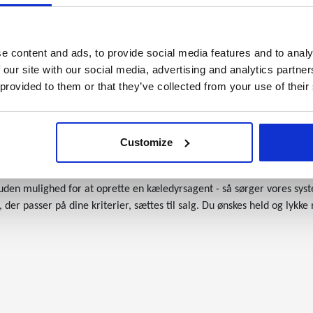
eret overfor fremmede, men tilsvarende loyal overfor sine nærmeste.
ansvar for træning og for at dække hundens aktivitetsbehov. Men en R
Hønsehund er en klog og selvstændig hund, og den stiller krav til si
e content and ads, to provide social media features and to analy
sse ting, så er en Ruhåret Hønsehund en fantastisk hund, som vil følge 
 our site with our social media, advertising and analytics partn
id på friluftsliv, og har du mulighed for og lyst til at have din hund 
 provided to them or that they’ve collected from your use of their
håret Hønsehund på Dyreportal.dk
l.dk kan du nemt og hurtigt få et overblik over, hvilke hunde af race
ner for at indsnævre din søgning, eller se dig lidt omkring for et større
Customize
d oprette en købsannonce. På den måde kan sælgerne kontakte dig dire
den mulighed for at oprette en kæledyrsagent - så sørger vores syste
der passer på dine kriterier, sættes til salg. Du ønskes held og lykke