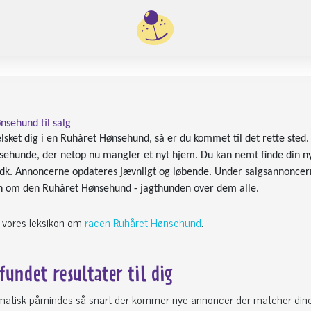
nsehund til salg
lsket dig i en Ruhåret Hønsehund, så er du kommet til det rette sted
nsehunde, der netop nu mangler et nyt hjem. Du kan nemt finde din n
.dk. Annoncerne opdateres jævnligt og løbende. Under salgsannonce
n om den Ruhåret Hønsehund - jagthunden over dem alle.
 vores leksikon om
racen Ruhåret Hønsehund
.
 fundet
resultater til dig
omatisk påmindes så snart der kommer nye annoncer der matcher din