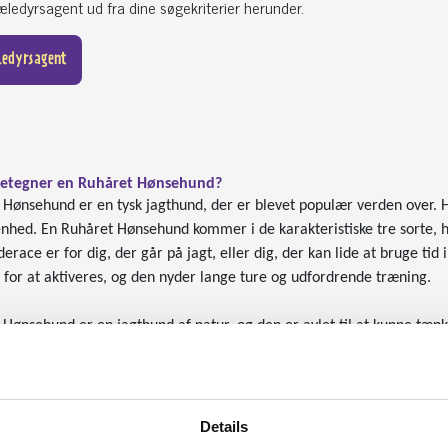
ledyrsagent ud fra dine søgekriterier herunder.
ledyrsagent
etegner en Ruhåret Hønsehund?
Hønsehund er en tysk jagthund, der er blevet populær verden over. Hu
enhed. En Ruhåret Hønsehund kommer i de karakteristiske tre sorte, h
race er for dig, der går på jagt, eller dig, der kan lide at bruge tid
 for at aktiveres, og den nyder lange ture og udfordrende træning.
Hønsehund er en jagthund af natur, og den er avlet til at kunne tænke
ne hunderace i den grad besidder. Ønsker du ikke at bruge hunden til j
 en god kontakt med hunden, da dens jagtinstinkt er stærkt.
n Ruhåret Hønsehund en skøn hund - til familien og til jægeren
Details
Hønsehund er en fantastisk hund til den aktive familie, eller til j