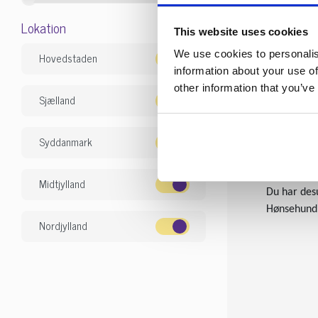
være reserv
Lokation
der tager 
This website uses cookies
En Ruhåret 
We use cookies to personalis
Hovedstaden
give den di
information about your use of
og bruger t
other information that you’ve
Sjælland
Find en Ru
På dyrporta
Syddanmark
søgefunktio
kan du alti
Midtjylland
Du har desu
Hønsehund, 
Nordjylland