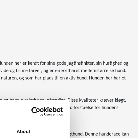
nden her er kendt for sine gode jagtinstinkter, sin hurtighed og
vide og brune farver, og er en korthåret mellemstørrelse hund.
 i naturen, og som har plads til en aktiv hund. Hunden her har et
 og handle relativt selvstændigt. Disse kvaliteter kræver kløgt,
agt, så er det vigtigt at have en god forståelse for hundens
About
ægeren, som ønsker en god og stærk jagthund. Denne hunderace kan