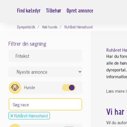
Find kæledyr
Tilbehør
Opret annonce
Dyreportal.dk
Køb hunde
Ruhåret Hønsehund
Filtrer din søgning
Ruhåret Hø
Har du fore
alle de hø
dyreportal
informatio
Hunde
Læs mere i
Vi har
Ruhåret Hønsehund
Vil du aut