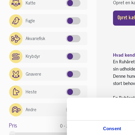
Opret en kæ
Katte
Opret kæ
Fugle
Akvariefisk
Krybdyr
Hvad kend
En Ruhåret 
sin udhold
Gnavere
Denne hunde
stort behov
Heste
En Ruhåret 
hvilket den
Andre
træning, og
Pris
Derfor er e
Consent
En Ruhåret 