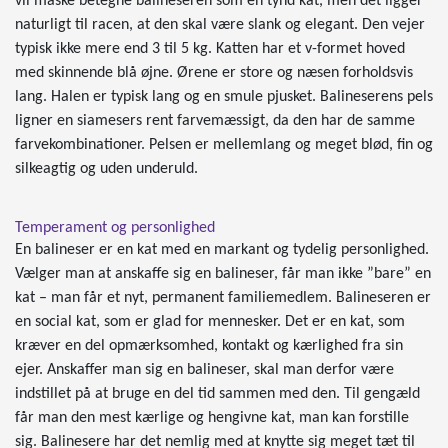
vil måske betegne balineseren som en tynd kat, men det ligger
naturligt til racen, at den skal være slank og elegant. Den vejer
typisk ikke mere end 3 til 5 kg. Katten har et v-formet hoved
med skinnende blå øjne. Ørene er store og næsen forholdsvis
lang. Halen er typisk lang og en smule pjusket. Balineserens pels
ligner en siamesers rent farvemæssigt, da den har de samme
farvekombinationer. Pelsen er mellemlang og meget blød, fin og
silkeagtig og uden underuld.
Temperament og personlighed
En balineser er en kat med en markant og tydelig personlighed.
Vælger man at anskaffe sig en balineser, får man ikke ”bare” en
kat – man får et nyt, permanent familiemedlem. Balineseren er
en social kat, som er glad for mennesker. Det er en kat, som
kræver en del opmærksomhed, kontakt og kærlighed fra sin
ejer. Anskaffer man sig en balineser, skal man derfor være
indstillet på at bruge en del tid sammen med den. Til gengæld
får man den mest kærlige og hengivne kat, man kan forstille
sig. Balinesere har det nemlig med at knytte sig meget tæt til