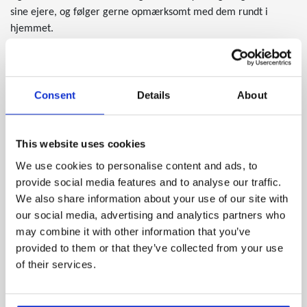
sine ejere, og følger gerne opmærksomt med dem rundt i
hjemmet.
Balineseren er desuden en meget legesyg og nysgerrig kat som
”taler” meget. Det er med andre ord en kat, som er umulig at
overse.
En sjov detalje vedrørende balineseren er, at den elsker at sidde
Consent
Details
About
et højt sted og holde udkig. Og trods dens umiddelbare spinkle
bygning, er den i stand til at hoppe meget højt, og kan således
This website uses cookies
sagtens hoppe op på køleskabet eller et andet højt sted i huset,
for at sidde og overvåge.
We use cookies to personalise content and ads, to
provide social media features and to analyse our traffic.
We also share information about your use of our site with
Oprindelse og historie
our social media, advertising and analytics partners who
Selvom navnet lidt antyder det, så er balineseren faktisk
may combine it with other information that you’ve
hverken fra Bali eller Indonesien. Den stammer derimod
provided to them or that they’ve collected from your use
oprindeligt fra Thailand, ligesom dens ”forfædre”, siameseren.
of their services.
Siameseren blev nemlig importeret til USA og Storbritannien fra
Thailand i midten af 1800-tallet og balineseren menes at
nedstamme fra denne.