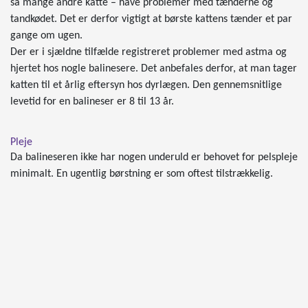
så mange andre katte – have problemer med tænderne og
tandkødet. Det er derfor vigtigt at børste kattens tænder et par
gange om ugen.
Der er i sjældne tilfælde registreret problemer med astma og
hjertet hos nogle balinesere. Det anbefales derfor, at man tager
katten til et årlig eftersyn hos dyrlægen. Den gennemsnitlige
levetid for en balineser er 8 til 13 år.
Pleje
Da balineseren ikke har nogen underuld er behovet for pelspleje
minimalt. En ugentlig børstning er som oftest tilstrækkelig.