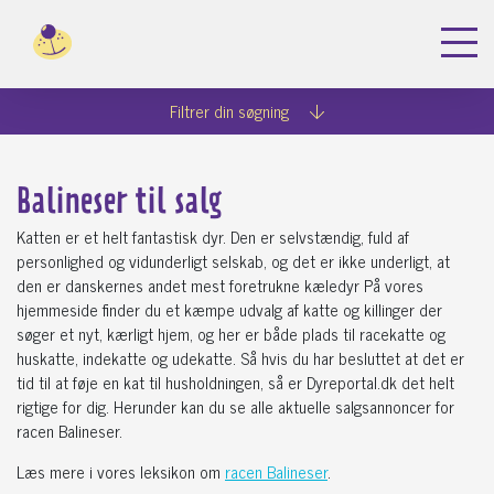
Dyreportal.dk
Køb katte
Balineser
Filtrer din søgning
Balineser til salg
Katten er et helt fantastisk dyr. Den er selvstændig, fuld af
personlighed og vidunderligt selskab, og det er ikke underligt, at
den er danskernes andet mest foretrukne kæledyr På vores
hjemmeside finder du et kæmpe udvalg af katte og killinger der
søger et nyt, kærligt hjem, og her er både plads til racekatte og
huskatte, indekatte og udekatte. Så hvis du har besluttet at det er
tid til at føje en kat til husholdningen, så er Dyreportal.dk det helt
rigtige for dig. Herunder kan du se alle aktuelle salgsannoncer for
racen Balineser.
Læs mere i vores leksikon om
racen Balineser
.