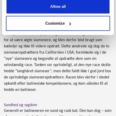
Det var dog først i starten af 1950’erne man for alvor fik øjnene
Allow all
op for balineseren. Her opdagede en række
siameseropdrættere i USA nemlig, at flere af deres killinger så
anderledes ud. De havde bl.a. en fyldigere pels, end siameseren
Customize
normalt har.
De ”nye” siamesere opfyldt dog ikke kravene og standarderne
for at være ægte siamesere, og blev derfor blot brugt som
kæledyr og ikke til videre opdræt. Dette ændrede sig dog da to
siameseropdrættere fra Californien i USA, forelskede sig i de
”nye” siamesere og begyndte at opdrætte dem som en
selvstændig race. Tanken var oprindeligt, at den nye race skulle
hedde ”langhåret siameser”, men dette faldt ikke i god jord hos
de oprindelige siameseropdrættere. Racen blev derfor i stedet
opkaldt efter balinesiske tempeldansere, og kom således til at
hedde en balineser.
Sundhed og sygdom
Generelt er balineseren en sund og rask kat. Den kan dog – som