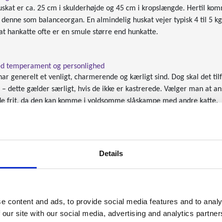
uskat er ca. 25 cm i skulderhøjde og 45 cm i kropslængde. Hertil kom
 denne som balanceorgan.
En almindelig huskat vejer typisk 4 til 5 
at hankatte ofte er en smule større end hunkatte.
d temperament og personlighed
ar generelt et venligt, charmerende og kærligt sind. Dog skal det ti
e – dette gælder særligt, hvis de ikke er kastrerede. Vælger man at 
de frit, da den kan komme i voldsomme slåskampe med andre katte.
mellem en huskat og fx en hund er, at katten er et langt mere selvst
 selskab. Det skyldes, at hunden er et flokdyr, mens katte typisk ja
for være en god idé at tage stilling til, hvor mange timer du og fam
Details
de om en huskats sundhed og mulige sygdomme
r generelt meget sunde katte og har sjældent arvelige sygdomme ell
e content and ads, to provide social media features and to analy
blemer for huskatte er flåter, hårboller, ringorm og lopper. I mere s
 our site with our social media, advertising and analytics partn
m, sukkersyge eller urinvejsproblemer.
Huskatte bliver i gennemsnit 1