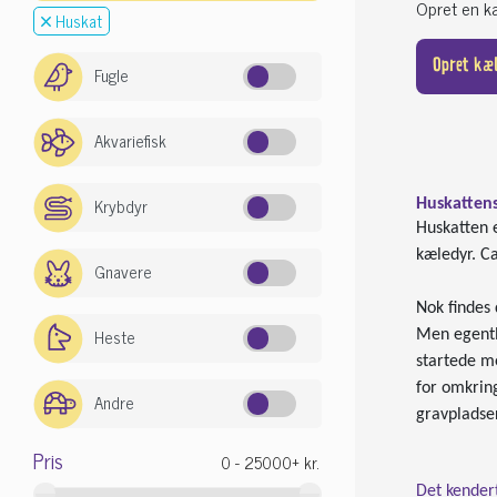
Opret en kæ
Huskat
Opret kæ
Fugle
Akvariefisk
Krybdyr
Huskattens
Huskatten 
kæledyr. Ca
Gnavere
Nok findes 
Heste
Men egentl
startede m
for omkrin
Andre
gravpladse
Pris
Det kender