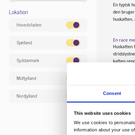
En typisk h
Lokation
den bruger
huskatten, 
Hovedstaden
En race me
Sjælland
Huskatten h
stridslystn
Syddanmark
katten ren
Forskellen 
Midtjylland
hjemme uden
kan det der
Consent
Nordjylland
Værd at vi
This website uses cookies
Huskatte e
We use cookies to personalis
sundhedspro
information about your use of
indvoldsor