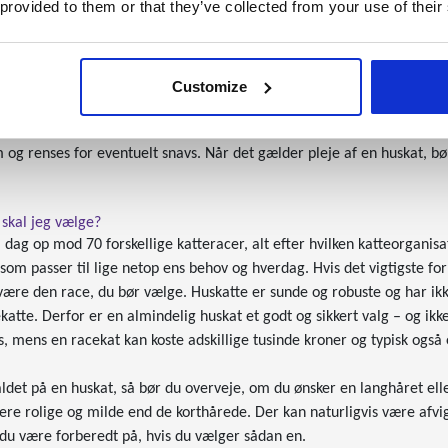
 provided to them or that they’ve collected from your use of their
t hunnerne typisk er dem, der bliver ældst.
du pleje en huskat
Customize
uskatte er ikke særligt plejekrævende. Langhårede huskatte kræver do
 behov. Derudover bør du løbende efterse kattens negle og klippe de
og renses for eventuelt snavs. Når det gælder pleje af en huskat, b
 skal jeg vælge?
i dag op mod 70 forskellige katteracer, alt efter hvilken katteorganis
 som passer til lige netop ens behov og hverdag. Hvis det vigtigste for
være den race, du bør vælge. Huskatte er sunde og robuste og har i
katte. Derfor er en almindelig huskat et godt og sikkert valg – og ikke 
s, mens en racekat kan koste adskillige tusinde kroner og typisk ogs
aldet på en huskat, så bør du overveje, om du ønsker en langhåret ell
ere rolige og milde end de korthårede. Der kan naturligvis være afvi
 du være forberedt på, hvis du vælger sådan en.