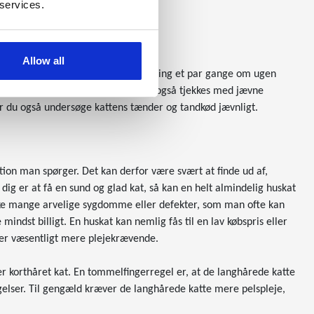
 services.
Allow all
g lidt pelspleje i form af en børstning et par gange om ugen
m, hvis de er for lange. Ørerne bør også tjekkes med jævne
ør du også undersøge kattens tænder og tandkød jævnligt.
ation man spørger. Det kan derfor være svært at finde ud af,
 dig er at få en sund og glad kat, så kan en helt almindelig huskat
kke mange arvelige sygdomme eller defekter, som man ofte kan
mindst billigt. En huskat kan nemlig fås til en lav købspris eller
å er væsentligt mere plejekrævende.
er korthåret kat. En tommelfingerregel er, at de langhårede katte
gelser. Til gengæld kræver de langhårede katte mere pelspleje,