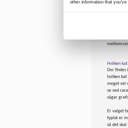
other information that you’ve
pointere, a
Sådan skal 
De fleste h
eller efter
mellemrum 
Hvilken kat
Der findes 
hvilken kat
meget vel 
se ved race
sågar grati
Er valget f
typisk er m
så det skal