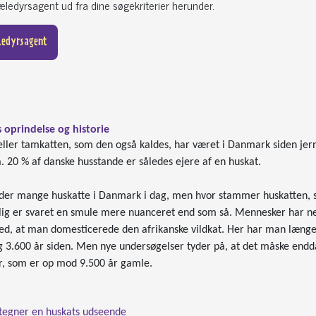
ledyrsagent ud fra dine søgekriterier herunder.
ledyrsagent
 oprindelse og historie
eller tamkatten, som den også kaldes, har været i Danmark siden jer
. 20 % af danske husstande er således ejere af en huskat.
der mange huskatte i Danmark i dag, men hvor stammer huskatten, som
ig er svaret en smule mere nuanceret end som så. Mennesker har neml
ed, at man domesticerede den afrikanske vildkat. Her har man længe
g 3.600 år siden. Men nye undersøgelser tyder på, at det måske endd
r, som er op mod 9.500 år gamle.
tegner en huskats udseende