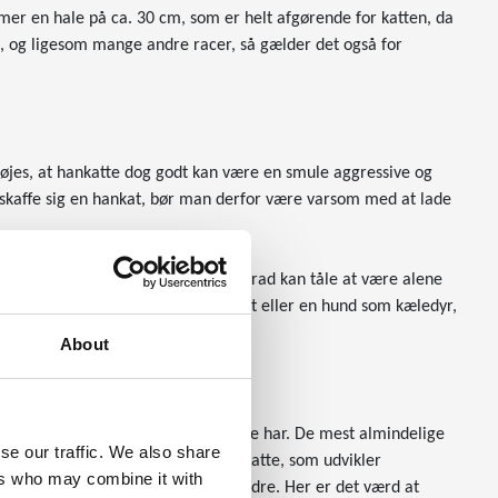
mer en hale på ca. 30 cm, som er helt afgørende for katten, da
kg, og ligesom mange andre racer, så gælder det også for
lføjes, at hankatte dog godt kan være en smule aggressive og
anskaffe sig en hankat, bør man derfor være varsom med at lade
ændigt væsen, som derfor i højere grad kan tåle at være alene
ger alene. Står valget mellem en kat eller en hund som kæledyr,
ilien er væk fra hjemmet.
About
er defekter, som fx mange racekatte har. De mest almindelige
se our traffic. We also share
jældne tilfælde er der også nogle katte, som udvikler
ers who may combine it with
2 til 14 år, men kan blive meget ældre. Her er det værd at