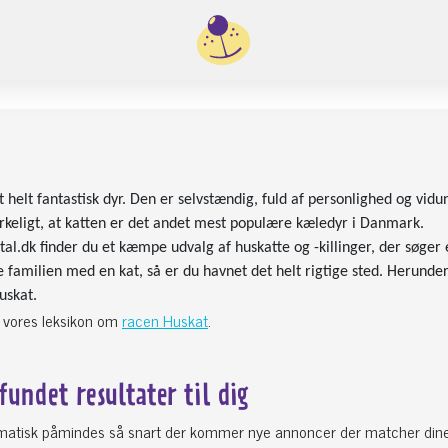
t helt fantastisk dyr. Den er selvstændig, fuld af personlighed og vidu
rkeligt, at katten er det andet mest populære kæledyr i Danmark.
al.dk finder du et kæmpe udvalg af huskatte og -killinger, der søger e
de familien med en kat, så er du havnet det helt rigtige sted. Herunde
uskat.
 vores leksikon om
racen Huskat
.
 fundet
resultater til dig
omatisk påmindes så snart der kommer nye annoncer der matcher din