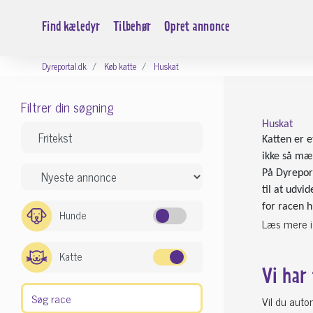
Find kæledyr
Tilbehør
Opret annonce
Dyreportal.dk
Køb katte
Huskat
Filtrer din søgning
Huskat
Katten er e
ikke så mæ
På Dyreport
til at udvi
for racen h
Hunde
Læs mere i
Katte
Vi har
Vil du aut