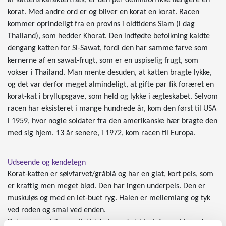
korat. Med andre ord er og bliver en korat en korat. Racen
kommer oprindeligt fra en provins i oldtidens Siam (i dag
Thailand), som hedder Khorat. Den indfødte befolkning kaldte
dengang katten for Si-Sawat, fordi den har samme farve som
kernerne af en sawat-frugt, som er en uspiselig frugt, som
vokser i Thailand. Man mente desuden, at katten bragte lykke,
og det var derfor meget almindeligt, at gifte par fik foræret en
korat-kat i bryllupsgave, som held og lykke i ægteskabet. Selvom
racen har eksisteret i mange hundrede år, kom den først til USA
i 1959, hvor nogle soldater fra den amerikanske hær bragte den
med sig hjem. 13 år senere, i 1972, kom racen til Europa.
Udseende og kendetegn
Korat-katten er sølvfarvet/gråblå og har en glat, kort pels, som
er kraftig men meget blød. Den har ingen underpels. Den er
muskuløs og med en let-buet ryg. Halen er mellemlang og tyk
ved roden og smal ved enden.
Det er en smidig og atletisk kat, med et hjerteformet hoved og