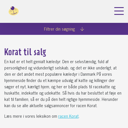
Dyreportal.dk
Køb katte
Korat
Filtrer din søgning
Korat til salg
En kat er et helt genialt kæledyr. Den er selvstændig, fuld af
personlighed og vidunderligt selskab, og det er ikke underligt, at
den er det andet mest populære kæledyr i Danmark På vores
hjemmeside finder du et kæmpe udvalg af katte og killinger der
søger et nyt, kærligt hjem, og her er både plads til racekatte og
huskatte, indekatte og udekatte. Så hvis du har besluttet at føje en
kat til familien, så er du på den helt rigtige hjemmeside. Herunder
kan du se alle aktuelle salgsannoncer for racen Korat.
Læs mere i vores leksikon om
racen Korat
.