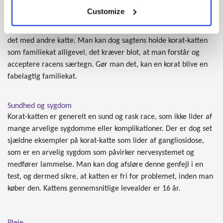
er en kat, som ikke har det godt med høje lyde eller pludselige
Customize
hurtige bevægelser. Katten er derfor ikke den mest velegnede
race til små børn, og kommer heller ikke altid særligt godt ud af
det med andre katte. Man kan dog sagtens holde korat-katten
som familiekat alligevel, det kræver blot, at man forstår og
acceptere racens særtegn. Gør man det, kan en korat blive en
fabelagtig familiekat.
Sundhed og sygdom
Korat-katten er generelt en sund og rask race, som ikke lider af
mange arvelige sygdomme eller komplikationer. Der er dog set
sjældne eksempler på korat-katte som lider af gangliosidose,
som er en arvelig sygdom som påvirker nervesystemet og
medfører lammelse. Man kan dog afsløre denne genfejl i en
test, og dermed sikre, at katten er fri for problemet, inden man
køber den. Kattens gennemsnitlige levealder er 16 år.
Pleje