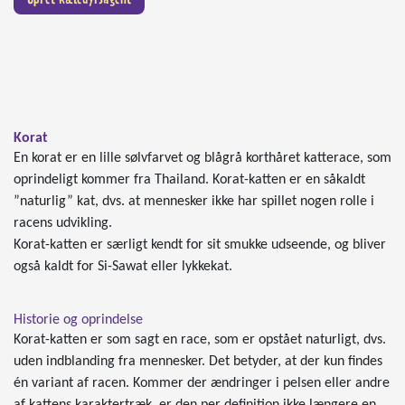
Opret kæledyrsagent
Korat
En korat er en lille sølvfarvet og blågrå korthåret katterace, som
oprindeligt kommer fra Thailand. Korat-katten er en såkaldt
”naturlig” kat, dvs. at mennesker ikke har spillet nogen rolle i
racens udvikling.
Korat-katten er særligt kendt for sit smukke udseende, og bliver
også kaldt for Si-Sawat eller lykkekat.
Historie og oprindelse
Korat-katten er som sagt en race, som er opstået naturligt, dvs.
uden indblanding fra mennesker. Det betyder, at der kun findes
én variant af racen. Kommer der ændringer i pelsen eller andre
af kattens karaktertræk, er den per definition ikke længere en