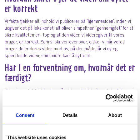
er korrekt
Vi fakta tjekker alt indhold vi publicerer på ”hjemmesiden”, inden vi
udgiver det på leksikonet, alt bliver simpelthen ”gennemgået” for at
sikre kvaliteten er i top og at den viden vi videregiver til vores
bruger, er korrekt. Som vi skriver ovenover, elsker vi når vores
bruger deler deres viden med os, på den måde får vi ny og
spændende viden, som andre kan få nytte af.
Har I en forventning om, hvornår det er
færdigt?
Vi har ingen tidsfrist for hvornår det samlet leksikon skal udgives, vi
vil gerne lave et produkt hvor kvaliteten bliver sat i forreste række,
derfor lover vi intet tidspunkt men skynder os så meget vi kan. Vi vil
løbene offentliggøre beskrivelser for forskellige racer. Vi gælder os
Consent
Details
About
til at vise jer det færdige resultat engang i fremtiden. Har du
allerede besluttet dig og ved hvilken hundehvalp du søger, kan du
klikke her for at gnaver og se udvalget indenfor hunderacen: Mus.
This website uses cookies