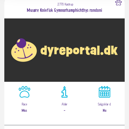
2770 Kastrup
Musøre Knivfisk Gymnorhamphichthys rondoni
Race
Alder
Salgsklar d.
Mus
-
Nu