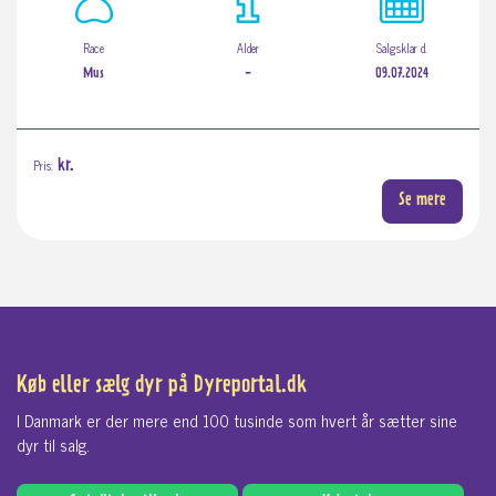
Race
Alder
Salgsklar d.
Mus
-
09.07.2024
Pris:
kr.
Se mere
Køb eller sælg dyr på Dyreportal.dk
I Danmark er der mere end 100 tusinde som hvert år sætter sine
dyr til salg.