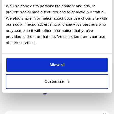
Sælg din gnaver gratis
We use cookies to personalise content and ads, to
provide social media features and to analyse our traffic.
Leder du med lys og lygte efter en portal, hvor du kan sælge dit
eller dine kæledyr. Hos dyreportal.dk kan du oprette en gratis
We also share information about your use of our site with
kæledyrsannonce, det er nemt og enkelt, man kan være i gang på
our social media, advertising and analytics partners who
under 5 minutter. Vi matcher køber og sælger indenfor gode
may combine it with other information that you’ve
rammer.
provided to them or that they’ve collected from your use
Opret en gratis dyreannonce her
of their services.
Allow all
Customize
Mus til salg