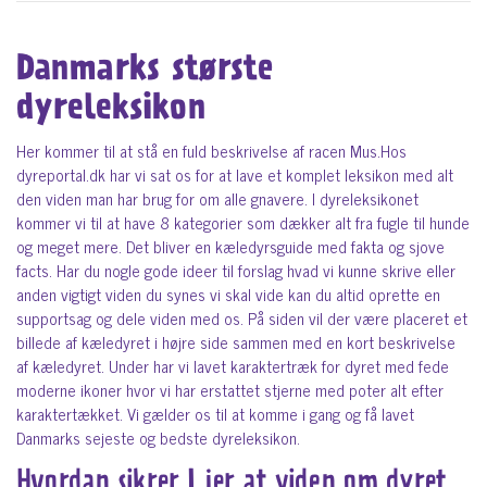
Danmarks største
dyreleksikon
Her kommer til at stå en fuld beskrivelse af racen Mus.Hos
dyreportal.dk har vi sat os for at lave et komplet leksikon med alt
den viden man har brug for om alle gnavere. I dyreleksikonet
kommer vi til at have 8 kategorier som dækker alt fra fugle til hunde
og meget mere. Det bliver en kæledyrsguide med fakta og sjove
facts. Har du nogle gode ideer til forslag hvad vi kunne skrive eller
anden vigtigt viden du synes vi skal vide kan du altid oprette en
supportsag og dele viden med os. På siden vil der være placeret et
billede af kæledyret i højre side sammen med en kort beskrivelse
af kæledyret. Under har vi lavet karaktertræk for dyret med fede
moderne ikoner hvor vi har erstattet stjerne med poter alt efter
karaktertækket. Vi gælder os til at komme i gang og få lavet
Danmarks sejeste og bedste dyreleksikon.
Hvordan sikrer I jer at viden om dyret