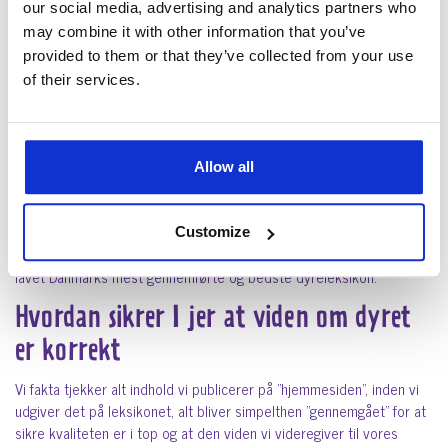
our social media, advertising and analytics partners who
Her kommer til at stå en fuld beskrivelse af racen Barbet.Hos
dyreportal.dk har vi sat os for at lave et komplet leksikon med alt
may combine it with other information that you’ve
den viden man har brug for om alle hunderacer. I dyreleksikonet
provided to them or that they’ve collected from your use
kommer vi til at have 8 kategorier som dækker alt fra hunde til
of their services.
krybdyr og meget mere. Det bliver en kæledyrsguide med fakta og
sjove facts. Har du nogle gode ideer til forslag hvad vi kunne skrive
eller anden vigtigt viden du synes vi skal vide kan du altid oprette
en supportsag og dele viden med os. På siden vil der være placeret
Allow all
et billede af kæledyret i højre side sammen med en kort
beskrivelse af kæledyret. Under har vi lavet karaktertræk for dyret
med fede moderne ikoner hvor vi har erstattet stjerne med poter
Customize
alt efter karaktertækket. Vi gælder os til at komme i gang og få
lavet Danmarks mest gennemførte og bedste dyreleksikon.
Hvordan sikrer I jer at viden om dyret
er korrekt
Vi fakta tjekker alt indhold vi publicerer på ”hjemmesiden”, inden vi
udgiver det på leksikonet, alt bliver simpelthen ”gennemgået” for at
sikre kvaliteten er i top og at den viden vi videregiver til vores