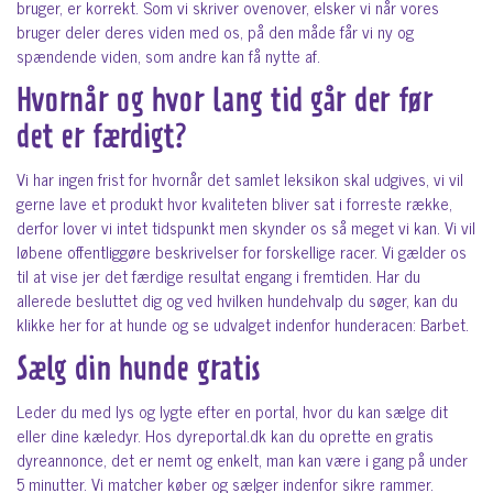
bruger, er korrekt. Som vi skriver ovenover, elsker vi når vores
bruger deler deres viden med os, på den måde får vi ny og
spændende viden, som andre kan få nytte af.
Hvornår og hvor lang tid går der før
det er færdigt?
Vi har ingen frist for hvornår det samlet leksikon skal udgives, vi vil
gerne lave et produkt hvor kvaliteten bliver sat i forreste række,
derfor lover vi intet tidspunkt men skynder os så meget vi kan. Vi vil
løbene offentliggøre beskrivelser for forskellige racer. Vi gælder os
til at vise jer det færdige resultat engang i fremtiden. Har du
allerede besluttet dig og ved hvilken hundehvalp du søger, kan du
klikke her for at hunde og se udvalget indenfor hunderacen: Barbet.
Sælg din hunde gratis
Leder du med lys og lygte efter en portal, hvor du kan sælge dit
eller dine kæledyr. Hos dyreportal.dk kan du oprette en gratis
dyreannonce, det er nemt og enkelt, man kan være i gang på under
5 minutter. Vi matcher køber og sælger indenfor sikre rammer.