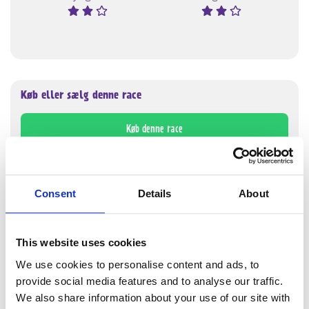
Køb eller sælg denne race
Køb denne race
Sæt denne race til salg
Consent
Details
About
This website uses cookies
Danmarks største
We use cookies to personalise content and ads, to
provide social media features and to analyse our traffic.
dyreleksikon
We also share information about your use of our site with