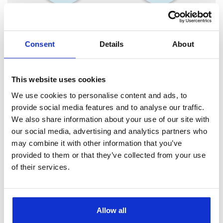
Lydighed
Vagthund
Consent
Details
About
This website uses cookies
Køb eller sælg denne race
We use cookies to personalise content and ads, to
provide social media features and to analyse our traffic.
Køb denne race
We also share information about your use of our site with
our social media, advertising and analytics partners who
may combine it with other information that you’ve
Sæt denne race til salg
provided to them or that they’ve collected from your use
of their services.
Allow all
Danmarks største