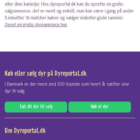
eller dine kæledyr. Hos dyreportal.dk kan du oprette en gratis
salgsannonce, det er nemt og enkelt, man kan være i gang på under
5 minutter. Vi matcher køber og sælger indenfor gode rammer.
Opret en gratis dyreannonce her
Køb eller sælg dyr på Dyreportal.dk
I Danmark er der mere end 100 tusinde som hvert år sætter sine
dyr til salg.
Sæt dit dyr til salg
Køb et dyr
Om Dyreportal.dk