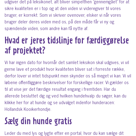
udgiver det på leksikonet, alt bliver simpelthen ”gennemgået” for at
sikre kvaliteten er i top og at den viden vi videregiver til vores
bruger, er korrekt. Som vi skriver ovenover, elsker vi når vores
bruger deler deres viden med os, på den måde får vi ny og
spændende viden, som andre kan få nytte af.
Hvad er jeres tidslinje for færdiggørelse
af projektet?
Vi har ingen dato for hvornår det samlet leksikon skal udgives, vi vil
gerne lave et produkt hvor kvaliteten bliver sat i forreste række,
derfor lover vi intet tidspunkt men skynder os så meget vi kan. Vi vil
løbene offentliggøre beskrivelser for forskellige racer. Vi gælder os
til at vise jer det færdige resultat engang i fremtiden. Har du
allerede besluttet dig og ved hvilken hundehvalp du søger, kan du
klikke her for at hunde og se udvalget indenfor hunderacen:
Hollandsk Kooikerhondje.
Sælg din hunde gratis
Leder du med lys og lygte efter en portal, hvor du kan sælge dit