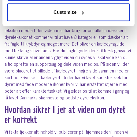
dyreleksikon
Customize
Her kommer til at stå en fuld beskrivelse af racen Hollandsk
Kooikerhondje.Hos dyreportal.dk har vi sat os for at lave et komplet
leksikon med alt den viden man har brug for om alle hunderacer. I
dyreleksikonet kommer vi til at have 8 kategorier som dækker alt
fra fugle til krybdyr og meget mere. Det bliver en kæledyrsguide
med fakta og sjove facts. Har du nogle gode ideer til forslag hvad vi
kunne skrive eller anden vigtigt viden du synes vi skal vide kan du
altid oprette en supportsag og dele viden med os. På siden vil der
være placeret et billede af kæledyret i højre side sammen med en
kort beskrivelse af kæledyret. Under har vi lavet karaktertræk for
dyret med fede moderne ikoner hvor vi har erstattet stjerne med
poter alt efter karaktertækket. Vi gælder os til at komme i gang og
få lavet Danmarks skønneste og bedste dyreleksikon.
Hvordan sikrer I jer at viden om dyret
er korrekt
Vi fakta tjekker alt indhold vi publicerer på ”hjemmesiden”, inden vi