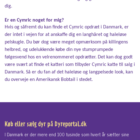
dig.
Er en Cymric noget for mig?
Hvis og såfremt du kan finde et Cymric opdræt i Danmark, er
der intet i vejen for at anskaffe dig en langhåret og haleløse
pelskugle. Du bør dog være meget opmærksom på killingens
helbred, og udelukkende købe din nye stumprumpede
følgesvend hos en velrenommeret opdrætter. Det kan dog godt
være svært at finde et katteri som tilbyder Cymric katte til salg i
Danmark. Så er du fan af det haleløse og langpelsede look, kan
du overveje en Amerikansk Bobtail i stedet.
Køb eller sælg dyr på Dyreportal.dk
I Danmark er der mere end 100 tusinde som hvert år sætter sine