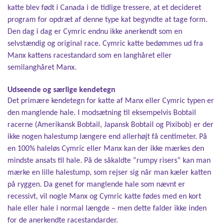
katte blev født i Canada i de tidlige tressere, at et decideret
program for opdræt af denne type kat begyndte at tage form.
Den dag i dag er Cymric endnu ikke anerkendt som en
selvstændig og original race. Cymric katte bedømmes ud fra
Manx kattens racestandard som en langhåret eller
semilanghåret Manx.
Udseende og særlige kendetegn
Det primære kendetegn for katte af Manx eller Cymric typen er
den manglende hale. I modsætning til eksempelvis Bobtail
racerne (Amerikansk Bobtail, Japansk Bobtail og Pixibob) er der
ikke nogen halestump længere end allerhøjt få centimeter. På
en 100% haleløs Cymric eller Manx kan der ikke mærkes den
mindste ansats til hale. På de såkaldte ”rumpy risers” kan man
mærke en lille halestump, som rejser sig når man kæler katten
på ryggen. Da genet for manglende hale som nævnt er
recessivt, vil nogle Manx og Cymric katte fødes med en kort
hale eller hale i normal længde – men dette falder ikke inden
for de anerkendte racestandarder.