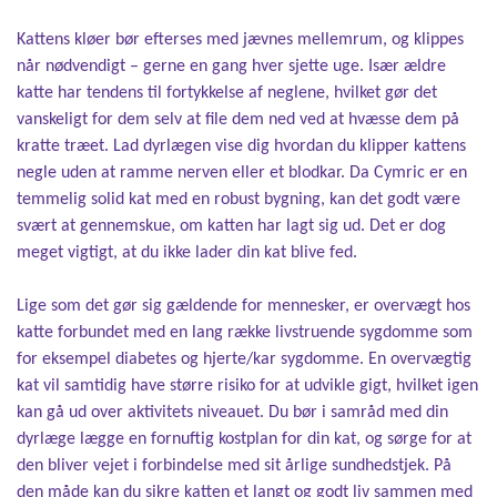
Kattens kløer bør efterses med jævnes mellemrum, og klippes
når nødvendigt – gerne en gang hver sjette uge. Især ældre
katte har tendens til fortykkelse af neglene, hvilket gør det
vanskeligt for dem selv at file dem ned ved at hvæsse dem på
kratte træet. Lad dyrlægen vise dig hvordan du klipper kattens
negle uden at ramme nerven eller et blodkar. Da Cymric er en
temmelig solid kat med en robust bygning, kan det godt være
svært at gennemskue, om katten har lagt sig ud. Det er dog
meget vigtigt, at du ikke lader din kat blive fed.
Lige som det gør sig gældende for mennesker, er overvægt hos
katte forbundet med en lang række livstruende sygdomme som
for eksempel diabetes og hjerte/kar sygdomme. En overvægtig
kat vil samtidig have større risiko for at udvikle gigt, hvilket igen
kan gå ud over aktivitets niveauet. Du bør i samråd med din
dyrlæge lægge en fornuftig kostplan for din kat, og sørge for at
den bliver vejet i forbindelse med sit årlige sundhedstjek. På
den måde kan du sikre katten et langt og godt liv sammen med