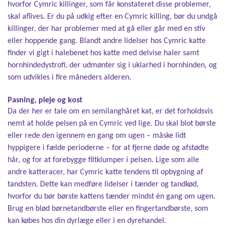
hvorfor Cymric killinger, som får konstateret disse problemer,
skal aflives. Er du på udkig efter en Cymric killing, bør du undgå
killinger, der har problemer med at gå eller går med en stiv
eller hoppende gang. Blandt andre lidelser hos Cymric katte
finder vi gigt i halebenet hos katte med delvise haler samt
hornhindedystrofi, der udmønter sig i uklarhed i hornhinden, og
som udvikles i fire måneders alderen.
Pasning, pleje og kost
Da der her er tale om en semilanghåret kat, er det forholdsvis
nemt at holde pelsen på en Cymric ved lige. Du skal blot børste
eller rede den igennem en gang om ugen – måske lidt
hyppigere i fælde perioderne – for at fjerne døde og afstødte
hår, og for at forebygge filtklumper i pelsen. Lige som alle
andre katteracer, har Cymric katte tendens til opbygning af
tandsten. Dette kan medføre lidelser i tænder og tandkød,
hvorfor du bør børste kattens tænder mindst én gang om ugen.
Brug en blød børnetandbørste eller en fingertandbørste, som
kan købes hos din dyrlæge eller i en dyrehandel.