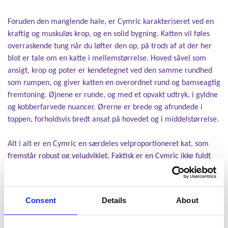
Foruden den manglende hale, er Cymric karakteriseret ved en
kraftig og muskuløs krop, og en solid bygning. Katten vil føles
overraskende tung når du løfter den op, på trods af at der her
blot er tale om en katte i mellemstørrelse. Hoved såvel som
ansigt, krop og poter er kendetegnet ved den samme rundhed
som rumpen, og giver katten en overordnet rund og bamseagtig
fremtoning. Øjnene er runde, og med et opvakt udtryk, i gyldne
og kobberfarvede nuancer. Ørerne er brede og afrundede i
toppen, forholdsvis bredt ansat på hovedet og i middelstørrelse.
Alt i alt er en Cymric en særdeles velproportioneret kat, som
fremstår robust og veludviklet. Faktisk er en Cymric ikke fuldt
udvokset før den er over to år gammel, hvilket ikke er helt
sædvanligt for katte i denne størrelsesklasse. Den lange,
dobbelte pels, som er det kendetegn der adskiller Cymric fra
Consent
Details
About
Manx, er af middel længde, tæt og godt polstret over kroppen,
og med længere, mere ulden pels omkring ben, mave og