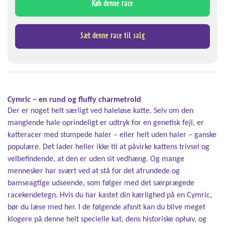
Køb denne race
Sæt denne race til salg
Cymric – en rund og fluffy charmetrold
Der er noget helt særligt ved haleløse katte. Selv om den
manglende hale oprindeligt er udtryk for en genetisk fejl, er
katteracer med stumpede haler – eller helt uden haler – ganske
populære. Det lader heller ikke til at påvirke kattens trivsel og
velbefindende, at den er uden sit vedhæng. Og mange
mennesker har svært ved at stå for det afrundede og
bamseagtige udseende, som følger med det særprægede
racekendetegn. Hvis du har kastet din kærlighed på en Cymric,
bør du læse med her. I de følgende afsnit kan du blive meget
klogere på denne helt specielle kat, dens historiske ophav, og