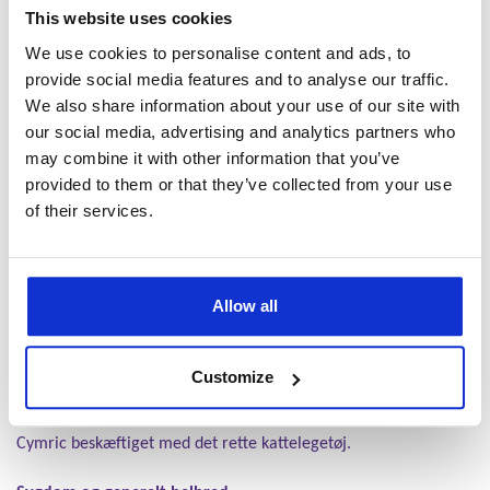
halskrave. Pelsen er silkeagtig og tætliggende, og fås i et væld
This website uses cookies
af forskellige farver – fra hvid over creme, sølv, blå, chinchilla
We use cookies to personalise content and ads, to
og chokoladebrun til kulsort, og med diverse tabby-, smoke- og
provide social media features and to analyse our traffic.
calico mønstre.
We also share information about your use of our site with
our social media, advertising and analytics partners who
Personlighed og temperament
En Cymrics sindelag afspejler faktisk temmelig nøjagtigt dens
may combine it with other information that you’ve
udseende – man kan fristes til st sige ”what you see is what you
provided to them or that they’ve collected from your use
get”. Den smukke og robuste kat er et venligt gemyt, som elsker
of their services.
at lege og socialisere. Og så sætter en Cymric altid stor pris på
menneskeligt selskab. Cymric og Manx katte er kendt for at
være meget snakkende – og du er ikke i tvivl om hvorvidt din
Allow all
Cymric ønsker din opmærksomhed. Det vil den nemlig gøre dig
opmærksom på gennem trillende mjaven og andre søde lyde.
Samtidig er katte af Cymric og Manx typen temmelig
Customize
intelligente, og kan få timer til at gå med lege og spil som
udfordrer deres hjerne og koordination. Du kan nemt holde din
Cymric beskæftiget med det rette kattelegetøj.