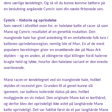
dens særlige kendetegn. Og så vil du kunne komme tættere på
en beslutning angående Cymric som din næste firbenede ven.
Cymric – historie og oprindelse
Som nævnt i afsnittet oven for, er haleløse katte af racer så som
Manx og Cymric resultatet af en genetisk mutation. Den
manglende hale har givet anledning til en omfattende folk lore i
kattenes oprindelsesregion, nemlig Isle of Man. En af de mest
populære beretninger giver en smækkende dør på Noas Ark
skylden – og en anden, at vikingerne stjal killinger fordi halerne
bragte held og lykke, hvorfor den haleløse variant er den eneste
overlevende.
Manx racen er kendetegnet ved sin manglende hale, hvilket
skyldes et recessivt gen. Grunden til at genet kunne slå
igennem, var kattens isolerede status på øen, hvilket
muliggjorde en vis indavl. Den originale Manx kat er korthåret,
og derfor blev der oprindeligt ikke avlet på langhårede Manx
katte oprindeligt. Det var faktisk først da et par langhårde Manx