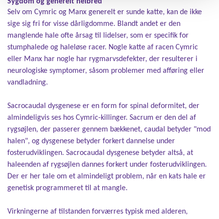
Sygdom og generelt helbred
Selv om Cymric og Manx generelt er sunde katte, kan de ikke
sige sig fri for visse dårligdomme. Blandt andet er den
manglende hale ofte årsag til lidelser, som er specifik for
stumphalede og haleløse racer. Nogle katte af racen Cymric
eller Manx har nogle har rygmarvsdefekter, der resulterer i
neurologiske symptomer, såsom problemer med afføring eller
vandladning.
Sacrocaudal dysgenese er en form for spinal deformitet, der
almindeligvis ses hos Cymric-killinger. Sacrum er den del af
rygsøjlen, der passerer gennem bækkenet, caudal betyder "mod
halen", og dysgenese betyder forkert dannelse under
fosterudviklingen. Sacrocaudal dysgenese betyder altså, at
haleenden af rygsøjlen dannes forkert under fosterudviklingen.
Der er her tale om et almindeligt problem, når en kats hale er
genetisk programmeret til at mangle.
Virkningerne af tilstanden forværres typisk med alderen,