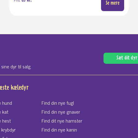
85 kr.
Se mere
Sæt dit dyr 
ne dyr til salg.
næste kæledyr
e hund
Find din nye fugl
e kat
Find din nye gnaver
e hest
Find dit nye hamster
e krybdyr
Find din nye kanin