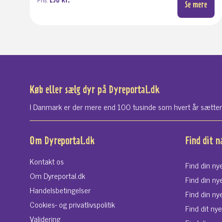
298 kr.
Se mere
Køb eller sælg dyr på Dyreportal.dk
I Danmark er der mere end 100 tusinde som hvert år sætter si
Om Dyreportal.dk
Find dit 
Kontakt os
Find din ny
Om Dyreportal.dk
Find din ny
Handelsbetingelser
Find din ny
Cookies- og privatlivspolitik
Find dit ny
Validering