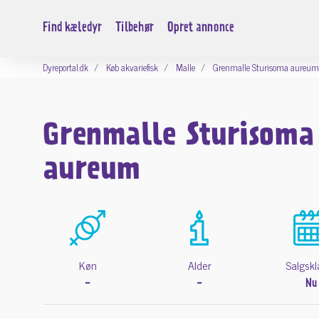
Find kæledyr
Tilbehør
Opret annonce
Dyreportal.dk
Køb akvariefisk
Malle
Grenmalle Sturisoma aureum
Grenmalle Sturisoma
aureum
Køn
Alder
Salgskl
-
-
Nu