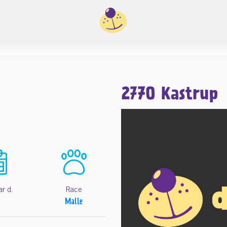
2770 Kastrup
ar d.
Race
Malle