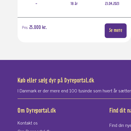
-
18 år
23.04.2023
Pris:
25.000 kr.
Se mere
Køb eller sælg dyr på Dyreportal.dk
I Danmark er der mere end 100 tusinde som hvert år sætter si
Om Dyreportal.dk
Find dit 
Kontakt os
Find din ny