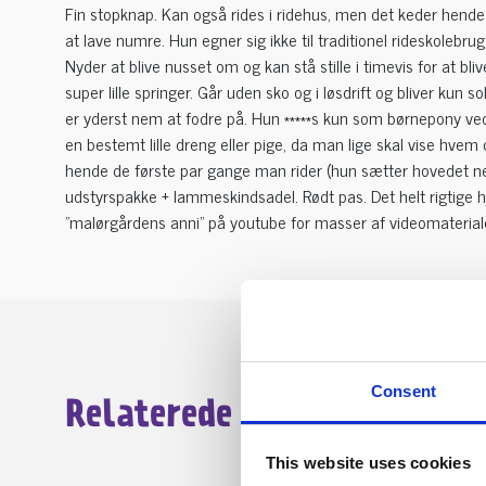
Fin stopknap. Kan også rides i ridehus, men det keder hende
at lave numre. Hun egner sig ikke til traditionel rideskolebrug 
Nyder at blive nusset om og kan stå stille i timevis for at blive
super lille springer. Går uden sko og i løsdrift og bliver kun sol
er yderst nem at fodre på. Hun *****s kun som børnepony ved
en bestemt lille dreng eller pige, da man lige skal vise hvem
hende de første par gange man rider (hun sætter hovedet ne
udstyrspakke + lammeskindsadel. Rødt pas. Det helt rigtige 
"malørgårdens anni" på youtube for masser af videomateriale
Consent
Relaterede annoncer
This website uses cookies