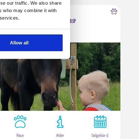
se our traffic. We also share
ers who may combine it with
8870 Langå
 services.
1 års lovende DSP
Allow all
Race
Alder
Salgsklar d.