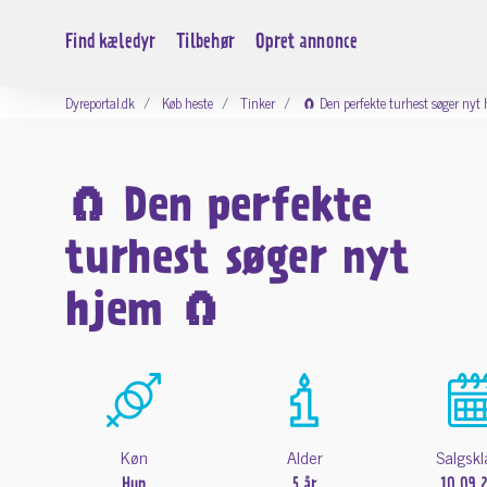
Find kæledyr
Tilbehør
Opret annonce
Dyreportal.dk
Køb heste
Tinker
🧲 Den perfekte turhest søger nyt
🧲 Den perfekte
turhest søger nyt
hjem 🧲
Køn
Alder
Salgskl
Hun
5 år
10.09.