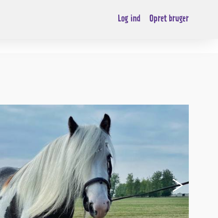
Log ind
Opret bruger
›