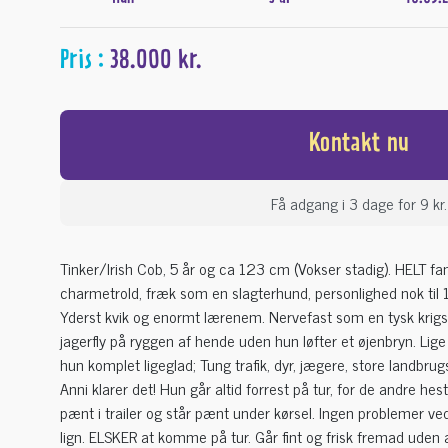
Pris :
38.000 kr.
Kontakt nu
Få adgang i 3 dage for 9 kr.
Tinker/Irish Cob, 5 år og ca 123 cm (Vokser stadig). HELT fan
charmetrold, fræk som en slagterhund, personlighed nok ti
Yderst kvik og enormt lærenem. Nervefast som en tysk krigs
jagerfly på ryggen af hende uden hun løfter et øjenbryn. Lige
hun komplet ligeglad; Tung trafik, dyr, jægere, store landbrug
Anni klarer det! Hun går altid forrest på tur, for de andre he
pænt i trailer og står pænt under kørsel. Ingen problemer 
lign. ELSKER at komme på tur. Går fint og frisk fremad uden 