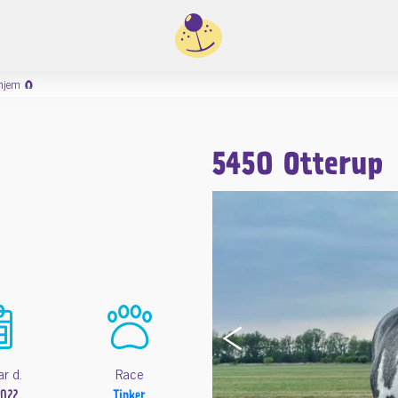
 hjem 🧲
5450 Otterup
‹
ar d.
Race
2022
Tinker