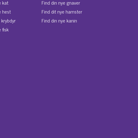
e kat
Find din nye gnaver
e hest
Find dit nye hamster
e krybdyr
Find din nye kanin
 fisk