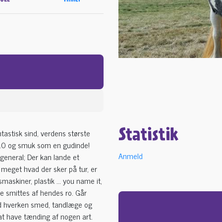
tastisk sind, verdens største
Statistik
l 10 og smuk som en gudinde!
Anmeld
general; Der kan lande et
 meget hvad der sker på tur, er
smaskiner, plastik … you name it,
ste smittes af hendes ro. Går
ved hverken smed, tandlæge og
at have tænding af nogen art.