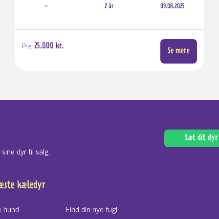
-
2 år
09.08.2025
Pris:
25.000 kr.
Se mere
Sæt dit dyr 
ne dyr til salg.
næste kæledyr
e hund
Find din nye fugl