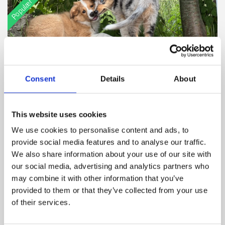
Consent
Details
About
This website uses cookies
Race
Alder
Salgsklar d.
We use cookies to personalise content and ads, to
Australian Shepherd
2 mdr.
28.06.2026
provide social media features and to analyse our traffic.
We also share information about your use of our site with
our social media, advertising and analytics partners who
may combine it with other information that you’ve
Pris:
15.000 kr.
provided to them or that they’ve collected from your use
Se mere
of their services.