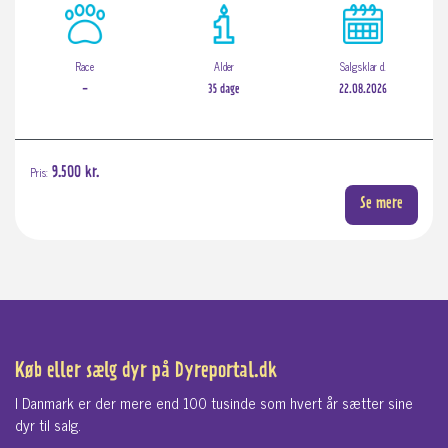
Race
Alder
Salgsklar d.
-
35 dage
22.08.2026
Pris:
9.500 kr.
Se mere
Køb eller sælg dyr på Dyreportal.dk
I Danmark er der mere end 100 tusinde som hvert år sætter sine
dyr til salg.