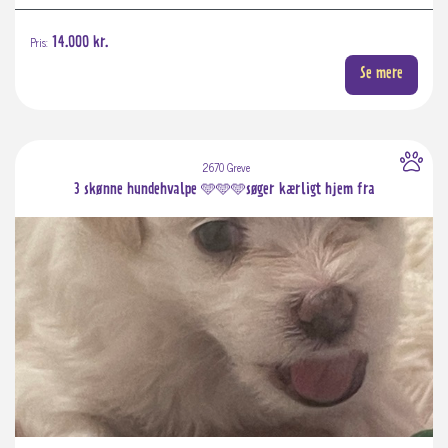
Pris:
14.000 kr.
Se mere
2670 Greve
3 skønne hundehvalpe 🩵🩵🩵søger kærligt hjem fra