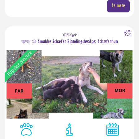
Se mere
6971 Spjald
🩵🩷 🐶 Smukke Schæfer Blandingshvalpe: Schæferhun
Populær annonce