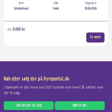
Race
Alder
Salgsklar d.
Schæferhund
3 mdr.
28.06.2026
Pris:
8.000 kr.
Se mere
Køb eller sælg dyr på Dyreportal.dk
I Danmark er der mere end 100 tusinde som hvert år sætter sine
dyr til salg.
Sæt dit dyr til salg
Køb et dyr