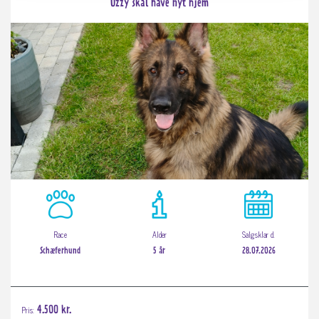
Ozzy skal have nyt hjem
Race
Alder
Salgsklar d.
Schæferhund
5 år
28.07.2026
Pris:
4.500 kr.