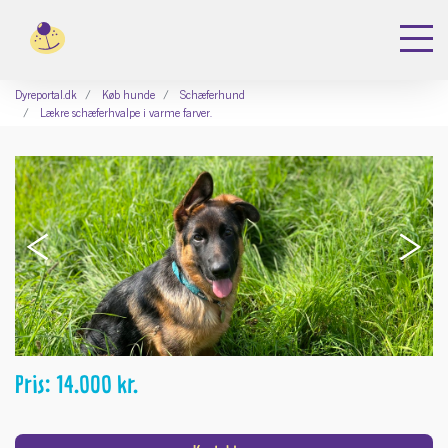
Dyreportal.dk
Køb hunde
Schæferhund
Lækre schæferhvalpe i varme farver.
‹
›
Pris: 14.000 kr.