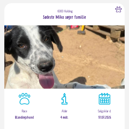
6000 Kolding
Sødeste Miko søger familie
Race
Alder
Salgsklar d.
Blandingshund
4 mdr.
17.07.2026