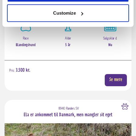
Customize
Race
Alder
Salgsklar d.
Blandingshund
5 år
Nu
Pris:
3.500 kr.
Se mere
8940 Randers SV
Ela er ankommet til Danmark, men mangler sit eget