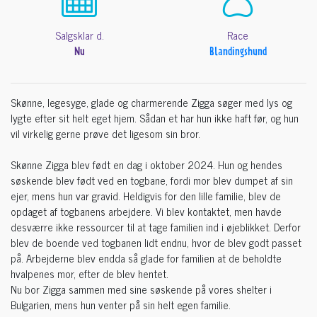
Salgsklar d.
Race
Nu
Blandingshund
Skønne, legesyge, glade og charmerende Zigga søger med lys og
lygte efter sit helt eget hjem. Sådan et har hun ikke haft før, og hun
vil virkelig gerne prøve det ligesom sin bror.
Skønne Zigga blev født en dag i oktober 2024. Hun og hendes
søskende blev født ved en togbane, fordi mor blev dumpet af sin
ejer, mens hun var gravid. Heldigvis for den lille familie, blev de
opdaget af togbanens arbejdere. Vi blev kontaktet, men havde
desværre ikke ressourcer til at tage familien ind i øjeblikket. Derfor
blev de boende ved togbanen lidt endnu, hvor de blev godt passet
på. Arbejderne blev endda så glade for familien at de beholdte
hvalpenes mor, efter de blev hentet.
Nu bor Zigga sammen med sine søskende på vores shelter i
Bulgarien, mens hun venter på sin helt egen familie.