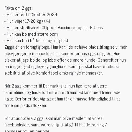
Fakta om Zigga
- Hun er født i Oktober 2024
- Hun vejer 17-20 kg (+/-)
- Hun er steriliseret, Chippet, Vaccineret og har EU-pas
- Hun kan bo med større børn
- Hun kan bo i både hus og lejlighed
Zigga er en forsigtig pige. Hun kan lide at have plads til sig selv, men
opsøger gerne mennesker hun kender for nus og kærlighed. Hun
elsker at jage bolde, og løbe efter de andre hunde. Generelt er hun
en meget glad og legesyg unghund, som lige skal have et ekstra
øjeblik til at blive komfortabel omkring nye mennesker.
Når Zigga kommer til Danmark, skal hun lige lære at være
familiehund, og finde fodfestet i et fremmed land med fremmede
lugte. Derfor er det vigtigt at hun får en masse tålmodighed til at
finde sin plads i flokken.
For at adoptere Zigga, skal man blive medlem af vores
facebookside, samt være villig til at gå til hundetræning-/
socialisering i en periode