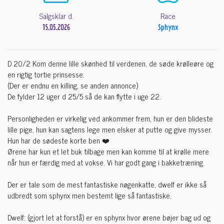
Salgsklar d.
Race
15.05.2026
Sphynx
D 20/2 Kom denne lille skønhed til verdenen, de søde krølleøre og
en rigtig tortie prinsesse.
(Der er endnu en killing, se anden annonce)
De fylder 12 uger d 25/5 så de kan flytte i uge 22.
Personligheden er virkelig ved ankommer frem, hun er den blideste
lille pige, hun kan sagtens lege men elsker at putte og give mysser.
Hun har de sødeste korte ben ❤️
Ørene har kun et let buk tilbage men kan komme til at krølle mere
når hun er færdig med at vokse. Vi har godt gang i bakketræning.
Der er tale som de mest fantastiske nøgenkatte, dwelf er ikke så
udbredt som sphynx men bestemt lige så fantastiske.
Dwelf: (gjort let at forstå) er en sphynx hvor ørene bøjer bag ud og