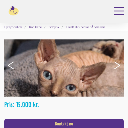
Dyreportal.dk
Køb katte
Sphynx
Dwelf, din bedste hårløse ven
‹
›
Pris: 15.000 kr.
Kontakt nu