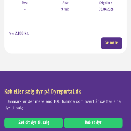
Race
Alder
Salgsklar d.
-
9 mdr.
30.04.2026
Pris:
2.100 kr.
Se mere
Køb eller sælg dyr på Dyreportal.dk
I Danmark er der mere end 100 tusinde som hvert år sætter sine
dyr til salg.
Sæt dit dyr til salg
Køb et dyr