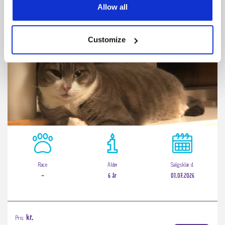
Huskat gives væk til en der kan tilbyde udeliv
Allow all
Customize
Race
Alder
Salgsklar d.
-
6 år
01.07.2026
Pris:
kr.