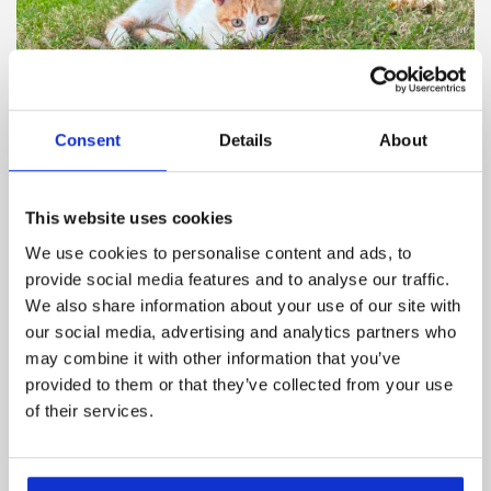
Consent
Details
About
Race
Alder
Salgsklar d.
This website uses cookies
-
3 mdr.
04.08.2026
We use cookies to personalise content and ads, to
provide social media features and to analyse our traffic.
We also share information about your use of our site with
our social media, advertising and analytics partners who
Pris:
kr.
may combine it with other information that you’ve
Se mere
provided to them or that they’ve collected from your use
of their services.
2860 Søborg