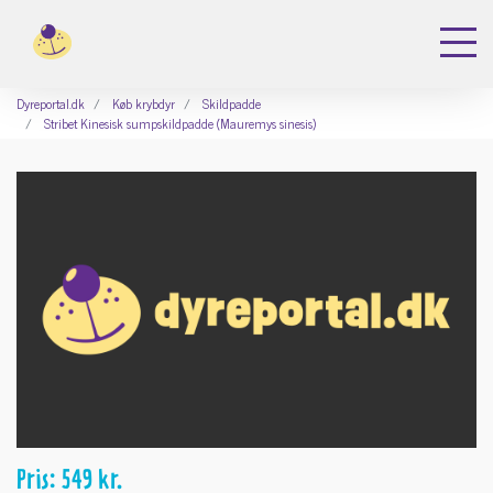
Dyreportal.dk
Køb krybdyr
Skildpadde
Stribet Kinesisk sumpskildpadde (Mauremys sinesis)
Pris: 549 kr.