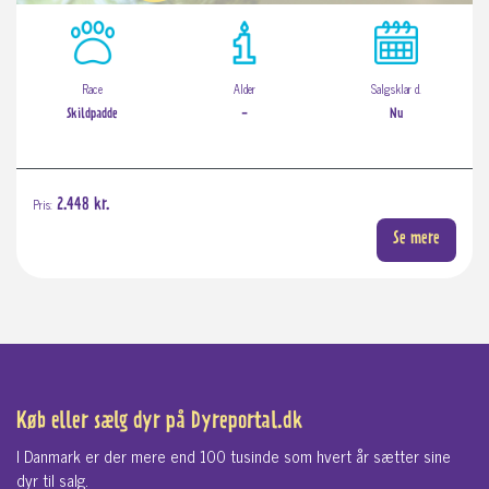
Race
Alder
Salgsklar d.
Skildpadde
-
Nu
Pris:
2.448 kr.
Se mere
Køb eller sælg dyr på Dyreportal.dk
I Danmark er der mere end 100 tusinde som hvert år sætter sine
dyr til salg.