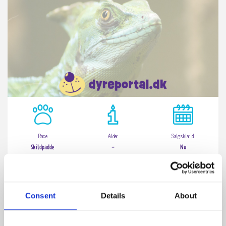
Race
Alder
Salgsklar d.
Skildpadde
-
Nu
Pris:
875 kr.
Consent
Details
About
Se mere