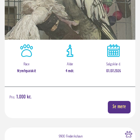
Race
Alder
Salgsklar d.
Nymfeparakit
4 mdr.
01.07.2026
Pris:
1.000 kr.
Se mere
9900 Frederikshavn