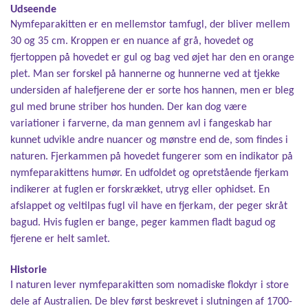
Udseende
Nymfeparakitten er en mellemstor tamfugl, der bliver mellem
30 og 35 cm. Kroppen er en nuance af grå, hovedet og
fjertoppen på hovedet er gul og bag ved øjet har den en orange
plet. Man ser forskel på hannerne og hunnerne ved at tjekke
undersiden af halefjerene der er sorte hos hannen, men er bleg
gul med brune striber hos hunden. Der kan dog være
variationer i farverne, da man gennem avl i fangeskab har
kunnet udvikle andre nuancer og mønstre end de, som findes i
naturen. Fjerkammen på hovedet fungerer som en indikator på
nymfeparakittens humør. En udfoldet og opretstående fjerkam
indikerer at fuglen er forskrækket, utryg eller ophidset. En
afslappet og veltilpas fugl vil have en fjerkam, der peger skråt
bagud. Hvis fuglen er bange, peger kammen fladt bagud og
fjerene er helt samlet.
Historie
I naturen lever nymfeparakitten som nomadiske flokdyr i store
dele af Australien. De blev først beskrevet i slutningen af 1700-