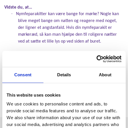
Vidste du, at…
·
Nymfeparakitter kan være bange for mørke? Nogle kan
blive meget bange om natten og reagere med noget,
der ligner et angstanfald. Hvis din nymfeparakit er
mørkeræd, så kan man hjælpe den til roligere nætter
ved at sætte et lille lys op ved siden af buret.
·
Nymfeparakitten kan fortælle hvordan den har det? Høje
pip eller deciderede skrig er udtryk for, at den føler, at
der er fare på færde eller at de er forskrækkede. De kan
Consent
Details
About
hvæse når de føler sig truede eller fortæller dig at du
skal lade dem være i fred. Og de kan lave en skærende
lyd med næbbet, der ligesom kattens spinden fortæller,
This website uses cookies
at den er afslappet og har det godt.
We use cookies to personalise content and ads, to
provide social media features and to analyse our traffic.
We also share information about your use of our site with
our social media, advertising and analytics partners who