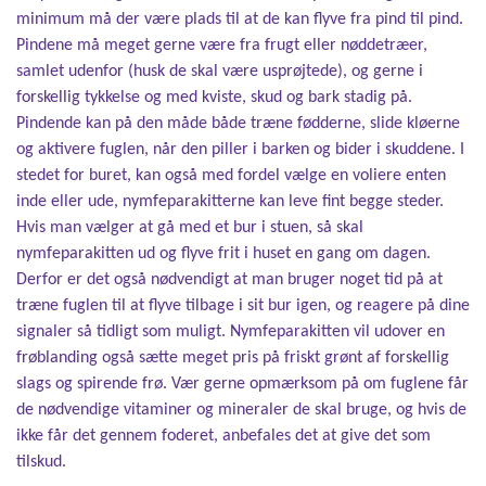
minimum må der være plads til at de kan flyve fra pind til pind.
Pindene må meget gerne være fra frugt eller nøddetræer,
samlet udenfor (husk de skal være usprøjtede), og gerne i
forskellig tykkelse og med kviste, skud og bark stadig på.
Pindende kan på den måde både træne fødderne, slide kløerne
og aktivere fuglen, når den piller i barken og bider i skuddene. I
stedet for buret, kan også med fordel vælge en voliere enten
inde eller ude, nymfeparakitterne kan leve fint begge steder.
Hvis man vælger at gå med et bur i stuen, så skal
nymfeparakitten ud og flyve frit i huset en gang om dagen.
Derfor er det også nødvendigt at man bruger noget tid på at
træne fuglen til at flyve tilbage i sit bur igen, og reagere på dine
signaler så tidligt som muligt. Nymfeparakitten vil udover en
frøblanding også sætte meget pris på friskt grønt af forskellig
slags og spirende frø. Vær gerne opmærksom på om fuglene får
de nødvendige vitaminer og mineraler de skal bruge, og hvis de
ikke får det gennem foderet, anbefales det at give det som
tilskud.