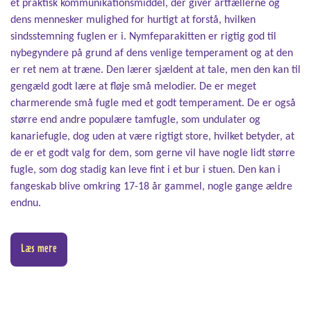
et praktisk kommunikationsmiddel, der giver artfællerne og
dens mennesker mulighed for hurtigt at forstå, hvilken
sindsstemning fuglen er i. Nymfeparakitten er rigtig god til
nybegyndere på grund af dens venlige temperament og at den
er ret nem at træne. Den lærer sjældent at tale, men den kan til
gengæld godt lære at fløje små melodier. De er meget
charmerende små fugle med et godt temperament. De er også
større end andre populære tamfugle, som undulater og
kanariefugle, dog uden at være rigtigt store, hvilket betyder, at
de er et godt valg for dem, som gerne vil have nogle lidt større
fugle, som dog stadig kan leve fint i et bur i stuen. Den kan i
fangeskab blive omkring 17-18 år gammel, nogle gange ældre
endnu.
Læs mere