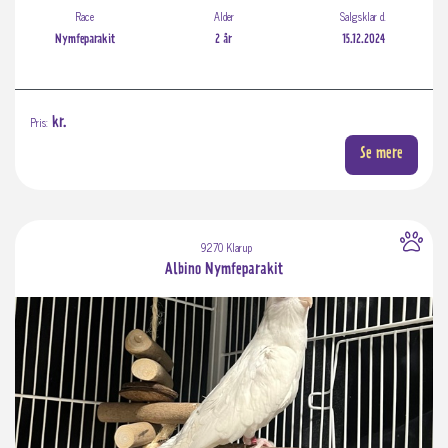
Race
Alder
Salgsklar d.
Nymfeparakit
2 år
15.12.2024
Pris:
kr.
Se mere
9270 Klarup
Albino Nymfeparakit