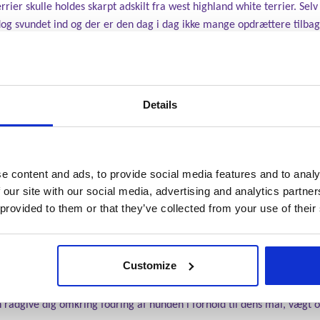
errier skulle holdes skarpt adskilt fra west highland white terrier. Se
dog svundet ind og der er den dag i dag ikke mange opdrættere tilbag
oner, men også repræsenterer en del af den britiske kulturarv.
ræve regelmæssig børstning af den stride overpels mindst en gang om 
Details
le huset i fældningsperioden. Du bør børste tænder på hunden en til
, parodontose og tandsten. Det anbefales, at du tillige tager din hu
e. Og hvis din cairn terrier er som terriere er flest, vil den sikkert t
e content and ads, to provide social media features and to analy
 our site with our social media, advertising and analytics partn
med tendens til ganske få arvelige sygdomme. Blandt disse kan nævn
 provided to them or that they’ve collected from your use of their
årbensknoglens kugleformede hoved, og som kræver kirurgi. Din hund
under navnet portosystemisk shunt. Og endelig kan hunden i sjældne 
om, en alvorlig arvelig sygdom som påvirker nervesystemet. Du bør al
Customize
 din dyrlæge mulighed for at følge hundens sundhedstilstand og spor
nior-hunde vil tillige få taget en blodprøve. I forbindelse med dyrlæg
rådgive dig omkring fodring af hunden i forhold til dens mål, vægt o