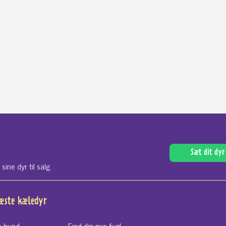
Sæt dit dyr 
ne dyr til salg.
næste kæledyr
e hund
Find din nye fugl