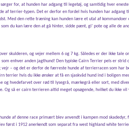
r sørger for, at hunden har adgang til legetøj, og samtidig hver enes
de af terrier-typen. Det er derfor en fordel hvis hunden har adgang t
edst. Med den rette træning kan hunden lære et utal af kommandoer o
 som du kan lære den at gå hinter, sidde pænt, gi’ pote og alle de an
 over skulderen, og vejer mellem 6 og 7 kg. Således er der ikke tale 
e som enhver anden jagthund! Den typiske Cairn Terrier pels er strid 
vejr – og det er derfor de færreste hunde af terrierracen som har b
rn terrier hvis du ikke ønsker at få en sjaskvåd hund ind i boligen me
e og hvedefarvet over rød til lysegrå, mærkegrå eller sort, med div
. Og så er cairn terrieren altid meget opsøgende, hvilket du ikke vil 
r hunde af denne race primært blev anvendt i kampen mod skadedyr, 
ev først i 1912 anerkendt som separat fra west highland white terri