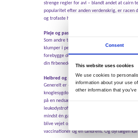
strenge regler for avl – blandt andet at cairn t
popularitet efter anden verdenskrig, er racen 
og trofaste hunde ikke blot er herlige kompagn
Pleje og pasning
Som andre terrier-hunde vil en cairn terrier k
Consent
klumper i pelsen, og for at undgå hår over he
forebygge de værste tandlidelser så som karies
din firbenede ven få trimmet såvel pels som negl
This website uses cookies
We use cookies to personalis
Helbred og sundhed
information about your use of
Generelt er cairn terrier en sund hunderace, 
other information that you’ve
knoglesygdom, der forårsager nedbrydning af l
på en nedsættelse af leverfunktionen, som går 
leukodystrofi (GCL), også kaldet Krabbes Sygd
mindst én gang om året. Det årlige besøg giver
blive vejet og få tjekket sin temperatur, og se
vaccinationer og en tandrens. Og dyrlægen kan 