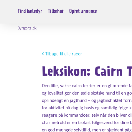
Find kæledyr
Tilbehør
Opret annonce
Dyreportal.dk
Tilbage til alle racer
Leksikon: Cairn T
Den lille, vakse cairn terrier er en glimrende
og loyalitet gør den ædle skotske hund til en 
oprindeligt en jagthund – og jagtinstinktet f
for aktivitet på daglig basis og samtidig følge 
reagere på kommandoer, selv når den bliver dist
charmetrold er en trofast følgesvend for dine 
en god mængde selvtillid, men er sjældent påg