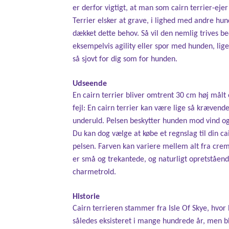
er derfor vigtigt, at man som cairn terrier-eje
Terrier elsker at grave, i lighed med andre hun
dækket dette behov. Så vil den nemlig trives b
eksempelvis agility eller spor med hunden, lige
så sjovt for dig som for hunden.
Udseende
En cairn terrier bliver omtrent 30 cm høj målt
fejl: En cairn terrier kan være lige så krævend
underuld. Pelsen beskytter hunden mod vind og 
Du kan dog vælge at købe et regnslag til din cai
pelsen. Farven kan variere mellem alt fra crem
er små og trekantede, og naturligt opretstående
charmetrold.
Historie
Cairn terrieren stammer fra Isle Of Skye, hvo
således eksisteret i mange hundrede år, men bl