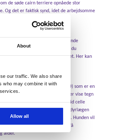
lv om de søde cairn terriere opnåede stor
e. Og det er faktisk synd, idet de arbejdsomme
ugen. Dette for at forebygge filtrende
About
 to gange om ugen. På den måde kan du
nd med på salon et par gange om året. Her kan
rænge til et dejligt varmt bad.
se our traffic. We also share
ers who may combine it with
es Legg-Calve-Perthes disease (LCPD) som er en
 services.
 kan også allerede fra en ung alder vise tegn
tilfælde være disponeret for globoid celle
tid sørge for at hunden kommer til dyrlægen
Allow all
e ansatser til diverse dårligdomme. Hunden vil
ebesøget vil hunden samtidig kunne få
g alder.