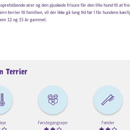
e opretstående ører og den pjuskede frisure får den lille hund til at fr
 terrier til familien, vil der ikke gå lang tid før I får hundens kærl
ellem 12 og 15 år gammel.
n Terrier
leje
Førstegangsejer
Fælder