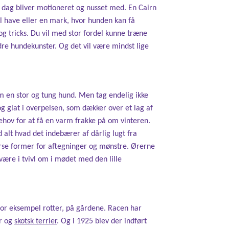
te dag bliver motioneret og nusset med. En Cairn
il have eller en mark, hvor hunden kan få
g tricks. Du vil med stor fordel kunne træne
dre hundekunster. Og det vil være mindst lige
om en stor og tung hund. Men tag endelig ikke
og glat i overpelsen, som dækker over et lag af
ehov for at få en varm frakke på om vinteren.
d alt hvad det indebærer af dårlig lugt fra
erse former for aftegninger og mønstre. Ørerne
være i tvivl om i mødet med den lille
for eksempel rotter, på gårdene. Racen har
er og
skotsk terrier
. Og i 1925 blev der indført