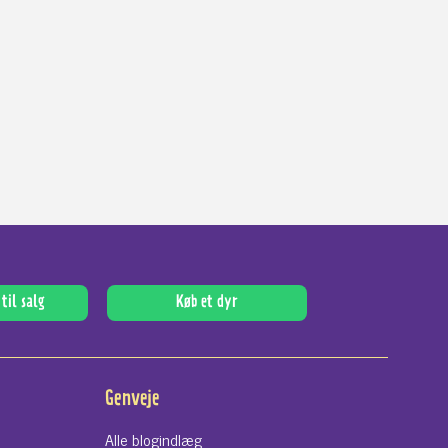
til salg
Køb et dyr
Genveje
Alle blogindlæg