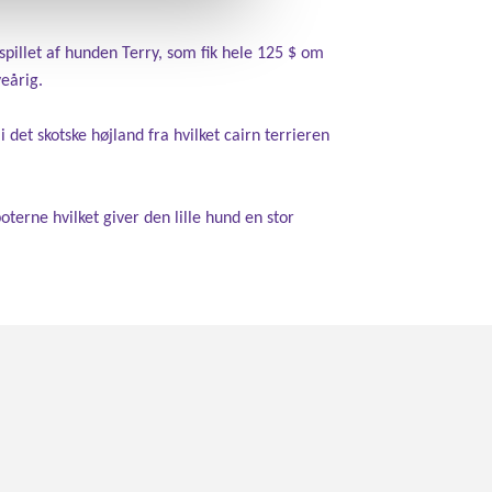
spillet af hunden Terry, som fik hele 125 $ om
veårig.
det skotske højland fra hvilket c
airn
t
errier
en
erne hvilket giver den lille hund en stor