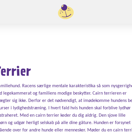
errier
 familiehund. Racens særlige mentale karakteristika så som nysgerrig
god legekammerat og familiens modige beskytter. Cairn terrieren er
ornægter sig ikke. Derfor er det nødvendigt, at imødekomme hundens b
kurser i lydighedstræning. I hvert fald hvis hunden skal forblive lydhør
raheret. Med en cairn terrier keder du dig aldrig. Den sjove lille
børn og udgør herligt selskab på alle dine gåture. Hunden er forsyne
ående over for andre hunde eller mennesker. Møder du en cairn terr