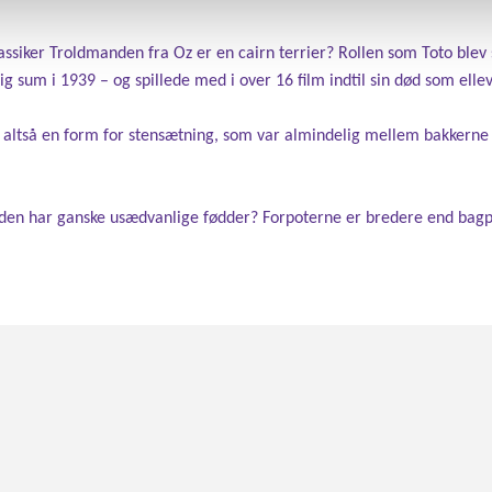
assiker Troldmanden fra Oz er en c
airn
t
errier
? Rollen som Toto blev 
g sum i 1939 – og spillede med i over 16 film indtil sin død som elle
altså en form for stensætning, som var almindelig mellem bakkerne i 
den har ganske usædvanlige fødder? Forpoterne er bredere end bagpot