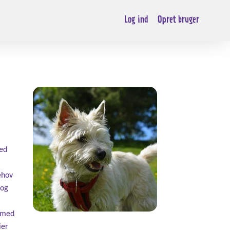
Log ind
Opret bruger
hed
ehov
 og
t med
ier