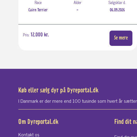
Race
Alder
Salgsklar d.
Cairn Terrier
-
06.09.2026
Pris:
12.000 kr.
Se mere
Køb eller sælg dyr på Dyreportal.dk
I Danmark er der mere end 100 tusinde som hvert år sætter si
Om Dyreportal.dk
Find dit 
Kontakt os
Find din ny