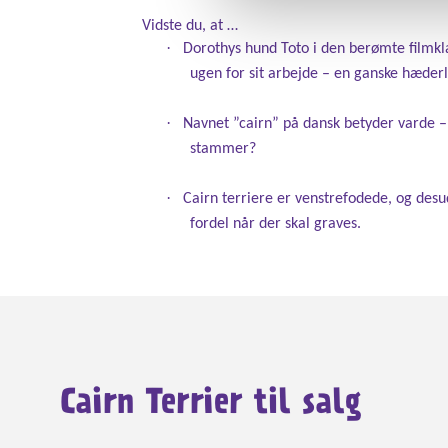
Vidste du, at …
·
Dorothys hund Toto i den berømte filmkl
ugen for sit arbejde – en ganske hæderli
·
Navnet ”cairn” på dansk betyder varde – 
stammer?
·
C
airn
t
errier
e er venstrefodede, og desu
fordel når der skal graves.
Cairn Terrier til salg