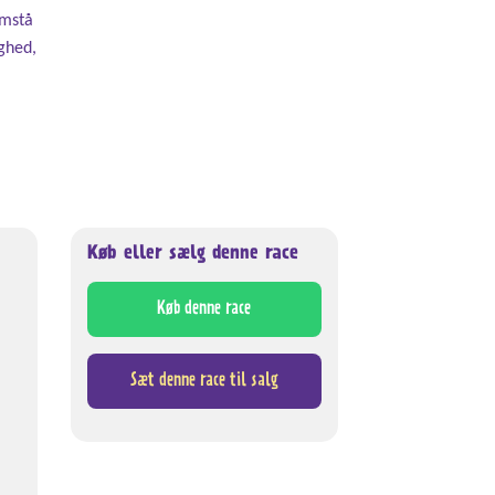
emstå
ighed,
Køb eller sælg denne race
Køb denne race
Sæt denne race til salg