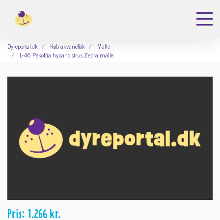
Dyreportal.dk
Køb akvariefisk
Malle
L-46 Pekoltia hypancistrus Zebra malle
Pris: 1.266 kr.