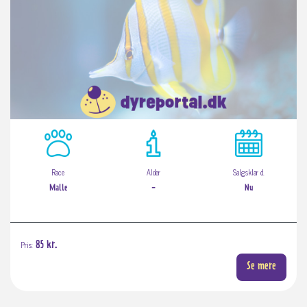
Race
Alder
Salgsklar d.
Malle
-
Nu
Pris:
85 kr.
Se mere