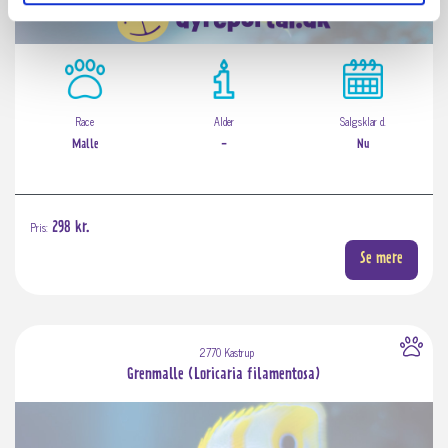
Race
Alder
Salgsklar d.
Malle
-
Nu
Pris:
298 kr.
Se mere
2770 Kastrup
Grenmalle (Loricaria filamentosa)