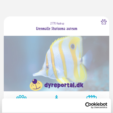
2770 Kastrup
Grenmalle Sturisoma aureum
Race
Alder
Salgsklar d.