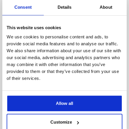
Malle
-
Nu
Consent
Details
About
This website uses cookies
Pris:
189 kr.
We use cookies to personalise content and ads, to
Se mere
provide social media features and to analyse our traffic.
We also share information about your use of our site with
our social media, advertising and analytics partners who
2770 Kastrup
may combine it with other information that you’ve
Dværg Fjerskægmalle (Synodontis petricola)
provided to them or that they’ve collected from your use
of their services.
Allow all
Customize