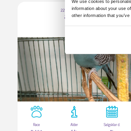
We use cookies to personalis
information about your use of
2200 København N
other information that you’ve
2 undulater
Race
Alder
Salgsklar d.