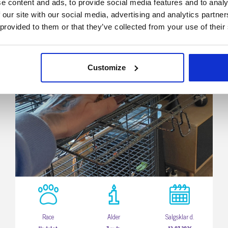
e content and ads, to provide social media features and to analy
 our site with our social media, advertising and analytics partn
9800 Hjørring
 provided to them or that they’ve collected from your use of their
2 drenge undulater
Customize
Race
Alder
Salgsklar d.