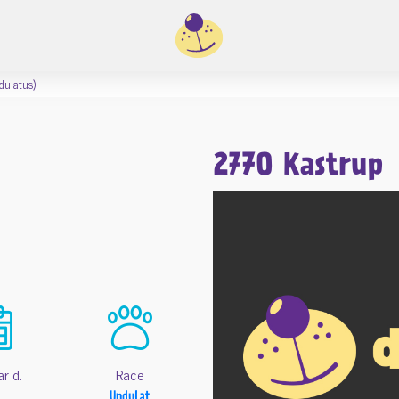
dulatus)
2770 Kastrup
ar d.
Race
Undulat