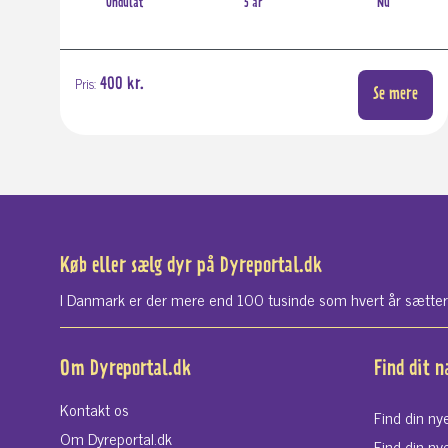
Undulat
5 år
Nu
Pris:
400 kr.
Se mere
Køb eller sælg dyr på Dyreportal.dk
I Danmark er der mere end 100 tusinde som hvert år sætter si
Om Dyreportal.dk
Find dit 
Kontakt os
Find din ny
Om Dyreportal.dk
Find din ny