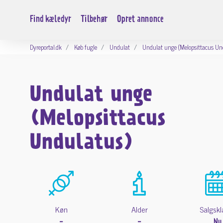
Find kæledyr
Tilbehør
Opret annonce
Dyreportal.dk
Køb fugle
Undulat
Undulat unge (Melopsittacus Un
Undulat unge
(Melopsittacus
Undulatus)
Køn
Alder
Salgskl
-
-
Nu