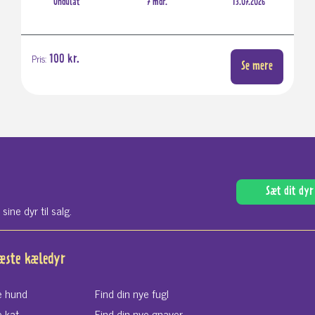
Undulat
7 mdr.
13.07.2026
Pris:
100 kr.
Se mere
Sæt dit dyr 
ne dyr til salg.
næste kæledyr
e hund
Find din nye fugl
e kat
Find din nye gnaver