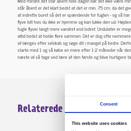
Med mindre det står åbent hele dagen bør det ikke være min
står åbent er det klart bedst at det er min. 75 cm, da det giv
at indrette buret så det er spændende for fuglen - og så har
flyve lidt hvis du ikke er hjemme og kan lukke den ud. Højden 
fugle flyver langt mere vandret end lodret. Undulater er mege
altid bedst at holde flere sammen. Det er dog ofte nemmere
vil længes efter selskab og søge dit i mangel på bedre. Derf
starte med 1 og så købe en mere efter 1-2 måneder når den 
næste vil så tage ved lære af den første og blive hurtigere t
Consent
Relaterede annoncer
This website uses cookies