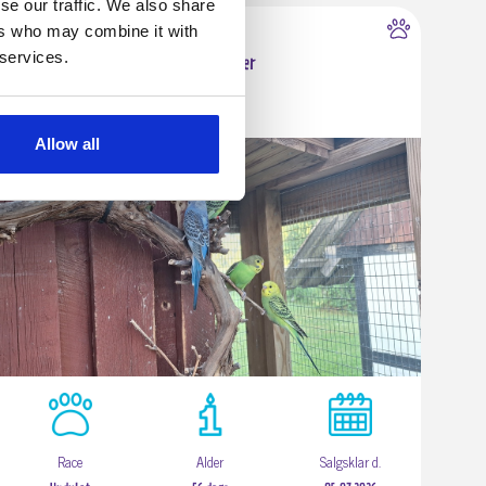
se our traffic. We also share
ers who may combine it with
4640 Faxe
 services.
Undulat unger
Allow all
Race
Alder
Salgsklar d.