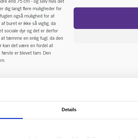
dre end 75 cm - og selv hvis det
er dig langt flere muligheder for
 fuglen også mulighed for at
af buret er ikke så vigtig, da
t sociale dyr og det er derfor
 at tæmme en enlig fugl, da den
or kan det være en fordel at
første er blevet tam. Den
am.
Details