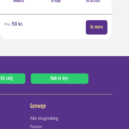
Undulat
56 dage
05.07.2026
Pris:
150 kr.
Se mere
til salg
Køb et dyr
Genveje
Alle blogindlæg
Forum