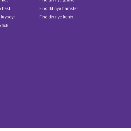
e hest
Find dit nye hamster
e krybdyr
Find din nye kanin
 fisk