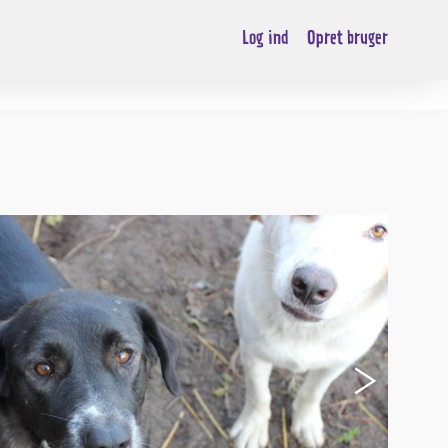
Log ind
Opret bruger
›