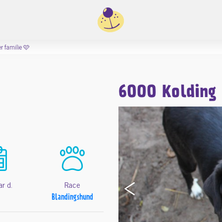
er familie 🩷
6000 Kolding
‹
ar d.
Race
Blandingshund