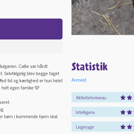
lgarien. Callie var hårdt
Statistik
. Selvfølgelig blev begge taget
Anmeld
 Med tid og kærlighed er hun helet
in helt egen familie 🩷
Aktivitetsniveau
seret.
kg.
Intelligens
r er børn i kommende hjem skal
Legesyge