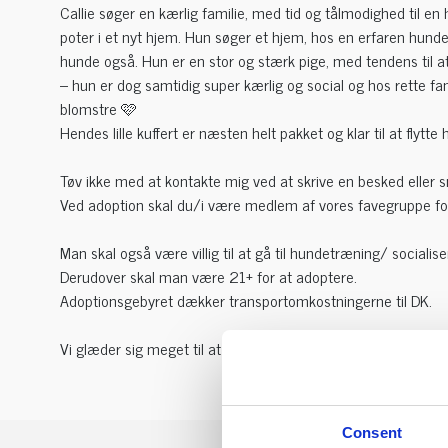
Callie søger en kærlig familie, med tid og tålmodighed til en h
poter i et nyt hjem. Hun søger et hjem, hos en erfaren hunde
hunde også. Hun er en stor og stærk pige, med tendens til at
– hun er dog samtidig super kærlig og social og hos rette famil
blomstre 🩷
Hendes lille kuffert er næsten helt pakket og klar til at flytte 
Tøv ikke med at kontakte mig ved at skrive en besked eller 
Ved adoption skal du/i være medlem af vores favegruppe for
Man skal også være villig til at gå til hundetræning/ socialise
Derudover skal man være 21+ for at adoptere.
Adoptionsgebyret dækker transportomkostningerne til DK.
Vi glæder sig meget til at høre fra jer🩷
Consent