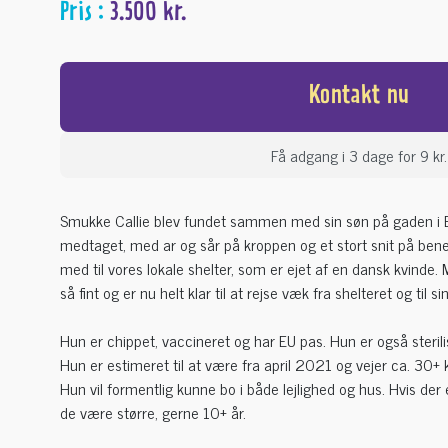
Pris :
3.500 kr.
Kontakt nu
Få adgang i 3 dage for 9 kr.
Smukke Callie blev fundet sammen med sin søn på gaden i Bu
medtaget, med ar og sår på kroppen og et stort snit på benet
med til vores lokale shelter, som er ejet af en dansk kvinde.
så fint og er nu helt klar til at rejse væk fra shelteret og til s
Hun er chippet, vaccineret og har EU pas. Hun er også sterili
Hun er estimeret til at være fra april 2021 og vejer ca. 30+ 
Hun vil formentlig kunne bo i både lejlighed og hus. Hvis de
de være større, gerne 10+ år.