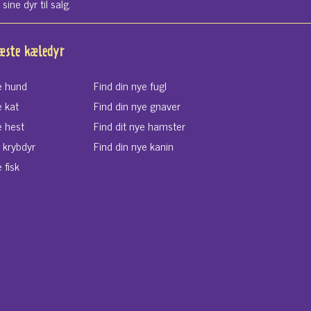
ne dyr til salg.
næste kæledyr
e hund
Find din nye fugl
e kat
Find din nye gnaver
e hest
Find dit nye hamster
e krybdyr
Find din nye kanin
 fisk