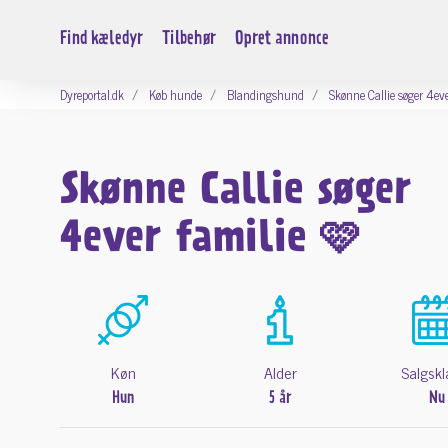
Find kæledyr
Tilbehør
Opret annonce
Dyreportal.dk
Køb hunde
Blandingshund
Skønne Callie søger 4ev
Skønne Callie søger
4ever familie 🩷
Køn
Alder
Salgskl
Hun
5 år
Nu