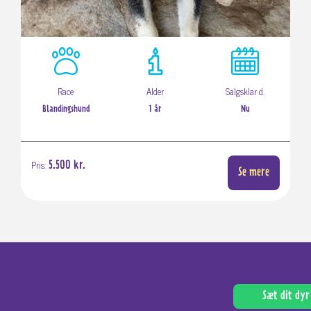
Race
Alder
Salgsklar d.
Blandingshund
1 år
Nu
Pris:
5.500 kr.
Se mere
Sæt dit dyr 