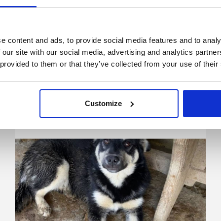
e content and ads, to provide social media features and to analy
 our site with our social media, advertising and analytics partn
 provided to them or that they’ve collected from your use of their
6000 Kolding
Customize
Skønneste Zigga søger sit helt eget hjem