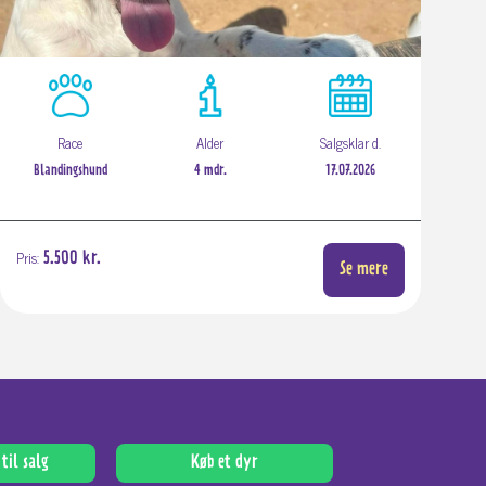
Race
Alder
Salgsklar d.
Blandingshund
4 mdr.
17.07.2026
Pris:
5.500 kr.
Se mere
til salg
Køb et dyr