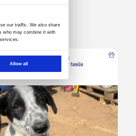
se our traffic. We also share
ers who may combine it with
 services.
6000 Kolding
Allow all
Sødeste Miko søger familie